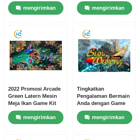
Ultimate untuk Usia 8
Hardware Software
mengirimkan
mengirimkan
Tahun
Fish Table Coin
Operated Game
permintaan
permintaan
2022 Promosi Arcade
Tingkatkan
Green Latern Mesin
Pengalaman Bermain
Meja Ikan Game Kit
Anda dengan Game
untuk Fish Hunter
Meja Penembak Ikan
mengirimkan
mengirimkan
Skill Games
Arcade Kami yang
Dapat Dikustomisasi
permintaan
permintaan