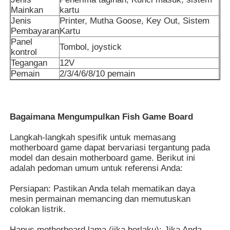
Mainkan
kartu
Jenis
Printer, Mutha Goose, Key Out, Sistem
Tentang kita
Pembayaran
Kartu
Panel
Tombol, joystick
kontrol
Wisata pabrik
Tegangan
12V
Pemain
2/3/4/6/8/10 pemain
Kontrol kualitas
Bagaimana Mengumpulkan Fish Game Board
Hubungi kami
Langkah-langkah spesifik untuk memasang
motherboard game dapat bervariasi tergantung pada
model dan desain motherboard game. Berikut ini
Quote request suatu
adalah pedoman umum untuk referensi Anda:
Persiapan: Pastikan Anda telah mematikan daya
papan permainan slot
mesin permainan memancing dan memutuskan
colokan listrik.
Papan permainan ikan
Hapus motherboard lama (jika berlaku): Jika Anda