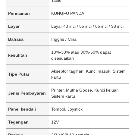
Table
Permainan
KUNGFU PANDA
Layar
Layar 43 inci / 55 inci / 86 inci / 98 inci
Bahasa
Inggris / Cina
10%-30% atau 30%-50% dapat
kesulitan
disesuaikan
Akseptor tagihan, Kunci masuk, Sistem
Tipe Putar
kartu
Printer, Mutha Goose, Kunci keluar,
Jenis Pembayaran
Sistem kartu
Panel kendali
Tombol, Joystick
Tegangan
12V
Pemain
2/3/4/6/8/10 pemain