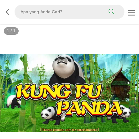
1
/
1