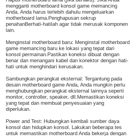
mengganti motherboard konsol game memancing
Anda, Anda harus terlebih dahulu mengeluarkan
Kabinet Permainan Slot
motherboard lama.Penghapusan sekrup
penahanBerhati-hatilah agar tidak merusak komponen
lain.
meja permainan ikan
Menginstal motherboard baru: Menginstal motherboard
game memancing baru ke lokasi yang tepat dari
konsol permainan.Pastikan koneksi dibuat dengan
Perangkat Lunak Game Online
benar dan menangani kabel dan konektor dengan hati-
hati untuk menghindari kerusakan.
Bagian-Bagian Permainan Slot
Sambungkan perangkat eksternal: Tergantung pada
desain motherboard game Anda, Anda mungkin perlu
menghubungkan perangkat eksternal lainnya seperti
Bagian-bagian permainan ikan
monitor, controller, speaker, dll.Memastikan koneksi
yang tepat dan membuat penyesuaian yang
diperlukan.
Layar Mesin Game
Power and Test: Hubungkan kembali sumber daya
konsol dan hidupkan konsol. Lakukan beberapa tes
untuk memastikan motherboard Anda bekerja dengan