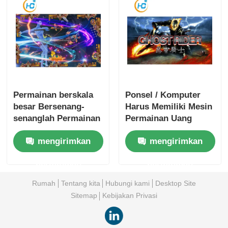
Permainan berskala
Ponsel / Komputer
besar Bersenang-
Harus Memiliki Mesin
senanglah Permainan
Permainan Uang
Meja Ikan Mesin
Uang Uang Uang
mengirimkan
mengirimkan
Pusher Koin untuk
Uang Uang Uang
Sensasi Non-Stop
Uang Uang Uang
permintaan
permintaan
Uang Uang Uang
Uang Uang Uang
Rumah
Tentang kita
Hubungi kami
Desktop Site
Uang Uang
Sitemap
Kebijakan Privasi