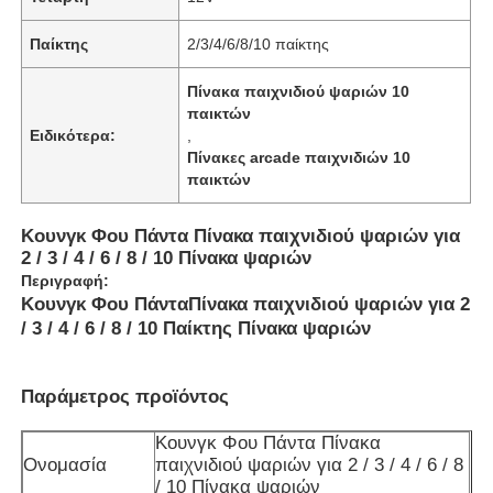
Παίκτης
2/3/4/6/8/10 παίκτης
Πίνακα παιχνιδιού ψαριών 10
παικτών
Ειδικότερα:
,
Πίνακες arcade παιχνιδιών 10
παικτών
Κουνγκ Φου Πάντα Πίνακα παιχνιδιού ψαριών για
2 / 3 / 4 / 6 / 8 / 10 Πίνακα ψαριών
Περιγραφή:
Κουνγκ Φου Πάντα
Πίνακα παιχνιδιού ψαριών για 2
/ 3 / 4 / 6 / 8 / 10 Παίκτης Πίνακα ψαριών
Αρχική Σελίδα
Παράμετρος προϊόντος
Προϊόντα
Κουνγκ Φου Πάντα Πίνακα
Ονομασία
παιχνιδιού ψαριών για 2 / 3 / 4 / 6 / 8
/ 10 Πίνακα ψαριών
Βίντεο