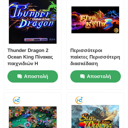
Thunder Dragon 2
Περισσότεροι
Ocean King Πίνακας
παίκτες Περισσότερη
παιχνιδιών Η
διασκέδαση
απόλυτη αναβάθμιση
Πολλαπλές ψαράκια
Αποστολή
Αποστολή
παιχνιδιών για
Παιχνίδια Εργαλεία
ηλικίες 8 ετών
Λογισμικό Ψαράκια
ερώτησης
ερώτησης
Πίνακας Κέρματα
Λειτουργό παιχνίδι