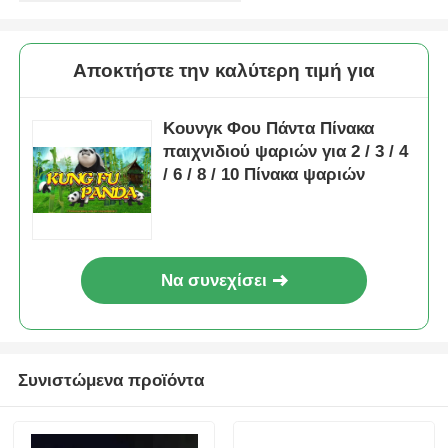
Αποκτήστε την καλύτερη τιμή για
Κουνγκ Φου Πάντα Πίνακα
παιχνιδιού ψαριών για 2 / 3 / 4
/ 6 / 8 / 10 Πίνακα ψαριών
Να συνεχίσει
Συνιστώμενα προϊόντα