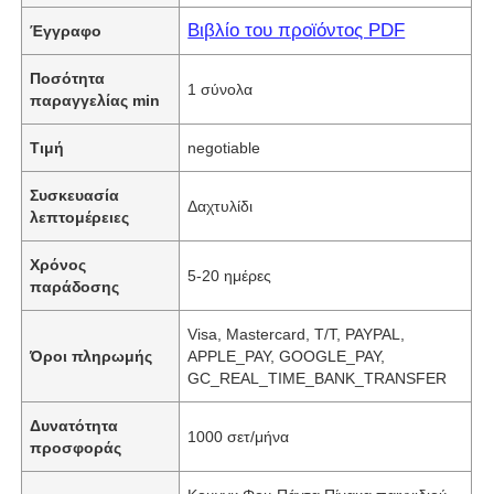
Βιβλίο του προϊόντος PDF
Έγγραφο
Ποσότητα
1 σύνολα
παραγγελίας min
Τιμή
negotiable
Συσκευασία
Δαχτυλίδι
λεπτομέρειες
Χρόνος
5-20 ημέρες
παράδοσης
Visa, Mastercard, T/T, PAYPAL,
Όροι πληρωμής
APPLE_PAY, GOOGLE_PAY,
GC_REAL_TIME_BANK_TRANSFER
Δυνατότητα
1000 σετ/μήνα
προσφοράς