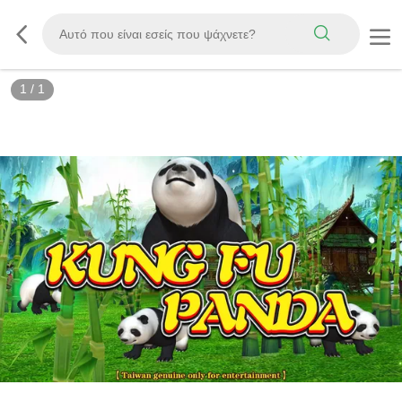
1
/
1