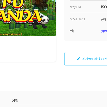
সাক্ষ্যদান
ISO
মডেল নম্বার
কুংফু
নথি
প্রো
আমাদের সাথে যো
খেলা: