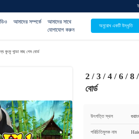
িডিও
আমাদের সম্পর্কে
আমাদের সাথে
অনুরোধ একটি উদ্ধৃতি
যোগাযোগ করুন
য কুংফু পান্ডা মাছ গেম বোর্ড
2 / 3 / 4 / 6 / 8 /
বোর্ড
উৎপত্তি স্থল
গুয়াং
পরিচিতিমুলক নাম
Hai