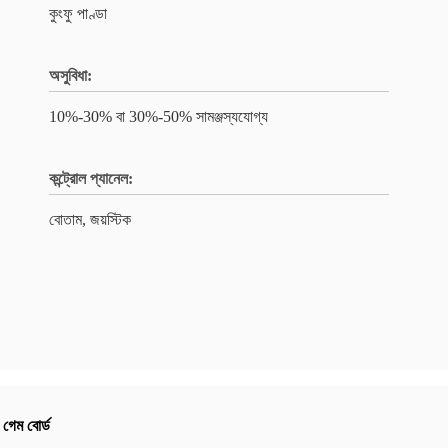
কুংফু পাণ্ডা
অসুবিধা:
10%-30% বা 30%-50% সামঞ্জস্যযোগ্য
কন্ট্রোল প্যানেল:
বোতাম, জয়স্টিক
 গেম বোর্ড