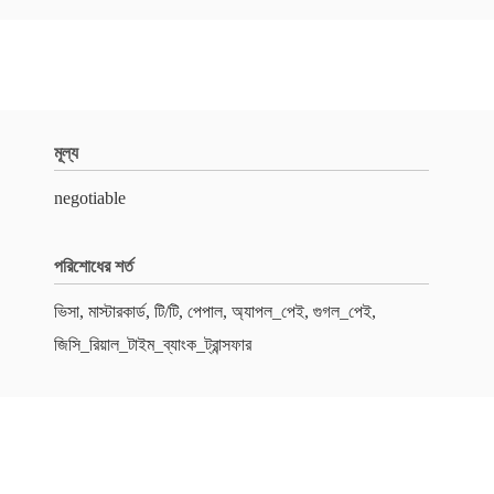
মূল্য
negotiable
পরিশোধের শর্ত
ভিসা, মাস্টারকার্ড, টি/টি, পেপাল, অ্যাপল_পেই, গুগল_পেই,
জিসি_রিয়াল_টাইম_ব্যাংক_ট্রান্সফার