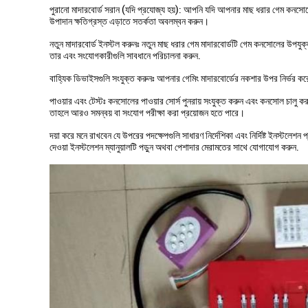
পুরানো মাদারবোর্ড সরান (যদি প্রযোজ্য হয়): আপনি যদি আপনার মাছ ধরার গেম কনসোলের
উপাদান ক্ষতিগ্রস্ত এড়াতে সতর্কতা অবলম্বন করুন।
নতুন মাদারবোর্ড ইনস্টল করুনঃ নতুন মাছ ধরার গেম মাদারবোর্ডটি গেম কনসোলের উপযুক্
তার এবং সংযোগকারীগুলি সাবধানে পরিচালনা করুন.
বাহ্যিক ডিভাইসগুলি সংযুক্ত করুনঃ আপনার গেমিং মাদারবোর্ডের নকশার উপর নির্ভর করে
পাওয়ার এবং টেস্টঃ কনসোলের পাওয়ার সোর্স পুনরায় সংযুক্ত করুন এবং কনসোল চালু
তাহলে আরও সমন্বয় বা সংযোগ পরীক্ষা করা প্রয়োজন হতে পারে।
দয়া করে মনে রাখবেন যে উপরের পদক্ষেপগুলি সাধারণ নির্দেশিকা এবং নির্দিষ্ট ইনস্টলেশন 
দেওয়া ইনস্টলেশন ম্যানুয়ালটি পড়ুন অথবা পেশাদার মেরামতের সাথে যোগাযোগ করুন.