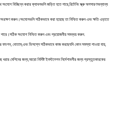
ংযোগ বিচ্ছিন্ন করার ক্যাবলগুলি জড়িত হতে পারে,রিটেনিং স্ক্রু অপসারণঅন্যান্য
ে সংরক্ষণ করুন।সংযোগগুলি সঠিকভাবে করা হয়েছে তা নিশ্চিত করুন এবং ক্ষতি এড়াতে
 পারে।সঠিক সংযোগ নিশ্চিত করুন এবং প্রয়োজনীয় সমন্বয় করুন.
ের ফাংশন, বোতাম,এবং ডিসপ্লে সঠিকভাবে কাজ করছেযদি কোন সমস্যা পাওয়া যায়,
মাছ ধরার মেশিনের জন্য,আরো নির্দিষ্ট ইনস্টলেশন নির্দেশাবলীর জন্য প্রস্তুতকারকের