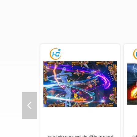
টিপ্লেয়ার মাছ মেশিন মাছ গেম
হ্যাপি বার্ডস ফিশ গেম বোর