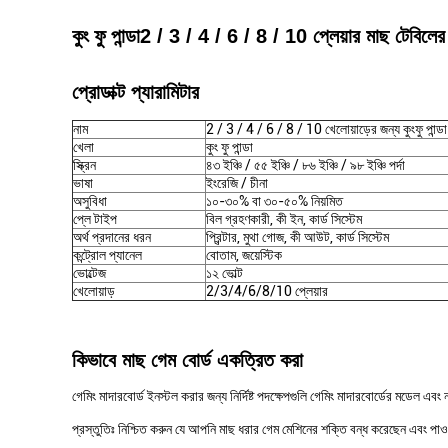
কুং ফু পান্ডা
2 / 3 / 4 / 6 / 8 / 10 প্লেয়ার মাছ টেবিলের
প্রোডাক্ট প্যারামিটার
নাম
2 / 3 / 4 / 6 / 8 / 10 খেলোয়াড়ের জন্য কুংফু পান্ডা
খেলা
কুং ফু পান্ডা
স্ক্রিন
৪৩ ইঞ্চি / ৫৫ ইঞ্চি / ৮৬ ইঞ্চি / ৯৮ ইঞ্চি পর্দা
ভাষা
ইংরেজি / চীনা
অসুবিধা
১০-৩০% বা ৩০-৫০% নিয়মিত
প্লে টাইপ
বিল গ্রহণকারী, কী ইন, কার্ড সিস্টেম
অর্থ প্রদানের ধরন
প্রিন্টার, মুথা গোজ, কী আউট, কার্ড সিস্টেম
কন্ট্রোল প্যানেল
বোতাম, জয়েস্টিক
ভোল্টেজ
১২ ভোল্ট
খেলোয়াড়
2/3/4/6/8/10 প্লেয়ার
কিভাবে মাছ গেম বোর্ড একত্রিত করা
গেমিং মাদারবোর্ড ইনস্টল করার জন্য নির্দিষ্ট পদক্ষেপগুলি গেমিং মাদারবোর্ডের মডেল এ
প্রস্তুতিঃ নিশ্চিত করুন যে আপনি মাছ ধরার গেম মেশিনের শক্তি বন্ধ করেছেন এবং পা