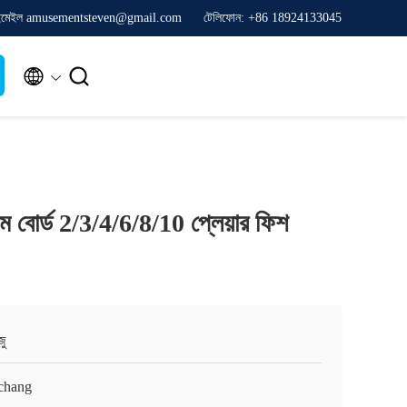
ইমেইল amusementsteven@gmail.com
টেলিফোন: +86 18924133045


গেম বোর্ড 2/3/4/6/8/10 প্লেয়ার ফিশ
জু
chang