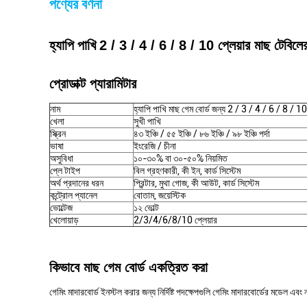
পণ্যের বর্ণনা
হ্যাপি পাখি
2 / 3 / 4 / 6 / 8 / 10 প্লেয়ার মাছ টেবিলের
প্রোডাক্ট প্যারামিটার
নাম
হ্যাপি পাখি মাছ গেম বোর্ড জন্য 2 / 3 / 4 / 6 / 8 / 10 
খেলা
সুখী পাখি
স্ক্রিন
৪৩ ইঞ্চি / ৫৫ ইঞ্চি / ৮৬ ইঞ্চি / ৯৮ ইঞ্চি পর্দা
ভাষা
ইংরেজি / চীনা
অসুবিধা
১০-৩০% বা ৩০-৫০% নিয়মিত
প্লে টাইপ
বিল গ্রহণকারী, কী ইন, কার্ড সিস্টেম
অর্থ প্রদানের ধরন
প্রিন্টার, মুথা গোজ, কী আউট, কার্ড সিস্টেম
কন্ট্রোল প্যানেল
বোতাম, জয়েস্টিক
ভোল্টেজ
১২ ভোল্ট
খেলোয়াড়
2/3/4/6/8/10 প্লেয়ার
কিভাবে মাছ গেম বোর্ড একত্রিত করা
গেমিং মাদারবোর্ড ইনস্টল করার জন্য নির্দিষ্ট পদক্ষেপগুলি গেমিং মাদারবোর্ডের মডেল এ