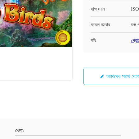
সাক্ষ্যদান
ISO
মডেল নম্বার
শুভ 
নথি
প্রো
আমাদের সাথে যো
খেলা: