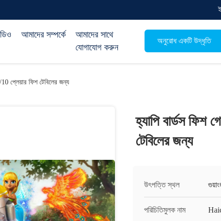
িডিও
আমাদের সম্পর্কে
আমাদের সাথে
অনুরোধ একটি উদ্ধৃতি
যোগাযোগ করুন
8/10 প্লেয়ার ফিশ টেবিলের জন্য
হ্যাপি বার্ডস ফিশ 
টেবিলের জন্য
উৎপত্তি স্থল
গুয়াং
পরিচিতিমুলক নাম
Hai