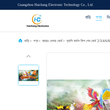
Guangzhou Haichang Electronic Technology Co., Ltd.
বাড়ি
পণ্য
ভ
বাড়ি
>
পণ্য
>
মাছের খেলার বোর্ড
>
হ্যাপি বার্ডস ফিশ গেম বোর্ড 2/3/4/6/