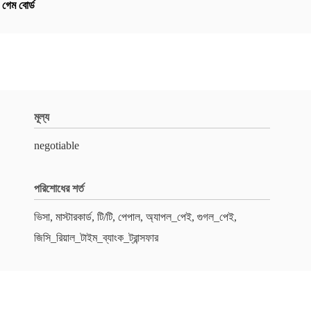
 গেম বোর্ড
মূল্য
negotiable
পরিশোধের শর্ত
ভিসা, মাস্টারকার্ড, টি/টি, পেপাল, অ্যাপল_পেই, গুগল_পেই,
জিসি_রিয়াল_টাইম_ব্যাংক_ট্রান্সফার