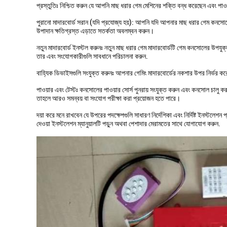
প্রস্তুতিঃ নিশ্চিত করুন যে আপনি মাছ ধরার গেম মেশিনের শক্তি বন্ধ করেছেন এবং পা
পুরানো মাদারবোর্ড সরান (যদি প্রযোজ্য হয়): আপনি যদি আপনার মাছ ধরার গেম কনসোলের
উপাদান ক্ষতিগ্রস্ত এড়াতে সতর্কতা অবলম্বন করুন।
নতুন মাদারবোর্ড ইনস্টল করুনঃ নতুন মাছ ধরার গেম মাদারবোর্ডটি গেম কনসোলের উপযুক্
তার এবং সংযোগকারীগুলি সাবধানে পরিচালনা করুন.
বাহ্যিক ডিভাইসগুলি সংযুক্ত করুনঃ আপনার গেমিং মাদারবোর্ডের নকশার উপর নির্ভর করে
পাওয়ার এবং টেস্টঃ কনসোলের পাওয়ার সোর্স পুনরায় সংযুক্ত করুন এবং কনসোল চালু
তাহলে আরও সমন্বয় বা সংযোগ পরীক্ষা করা প্রয়োজন হতে পারে।
দয়া করে মনে রাখবেন যে উপরের পদক্ষেপগুলি সাধারণ নির্দেশিকা এবং নির্দিষ্ট ইনস্টলেশন 
দেওয়া ইনস্টলেশন ম্যানুয়ালটি পড়ুন অথবা পেশাদার মেরামতের সাথে যোগাযোগ করুন.