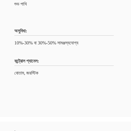
শুভ পাখি
অসুবিধা:
10%-30% বা 30%-50% সামঞ্জস্যযোগ্য
কন্ট্রোল প্যানেল:
বোতাম, জয়স্টিক