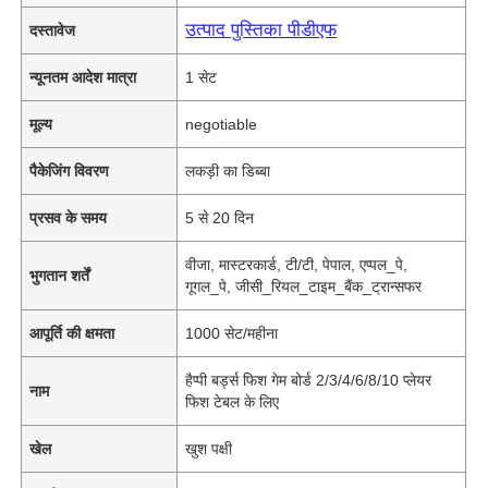
उत्पाद पुस्तिका पीडीएफ
दस्तावेज
न्यूनतम आदेश मात्रा
1 सेट
मूल्य
negotiable
पैकेजिंग विवरण
लकड़ी का डिब्बा
प्रसव के समय
5 से 20 दिन
वीजा, मास्टरकार्ड, टी/टी, पेपाल, एप्पल_पे,
भुगतान शर्तें
गूगल_पे, जीसी_रियल_टाइम_बैंक_ट्रान्सफर
आपूर्ति की क्षमता
1000 सेट/महीना
हैप्पी बर्ड्स फिश गेम बोर्ड 2/3/4/6/8/10 प्लेयर
नाम
फिश टेबल के लिए
खेल
खुश पक्षी