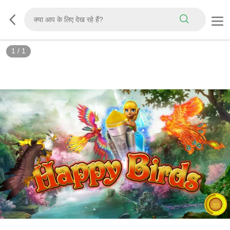
1
/
1