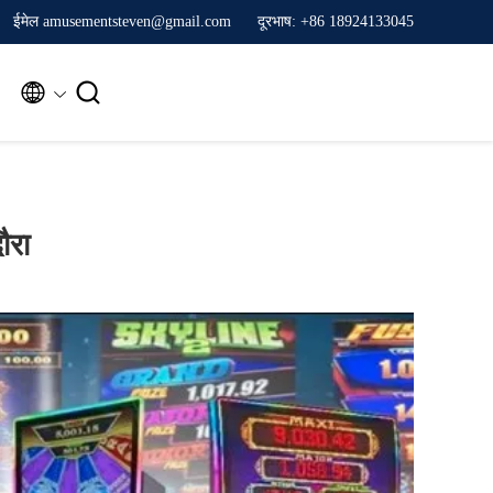
ईमेल amusementsteven@gmail.com
दूरभाष: +86 18924133045


ौरा