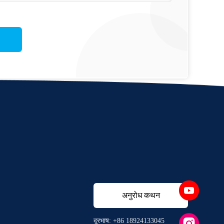
अनुरोध कथन
दूरभाष: +86 18924133045