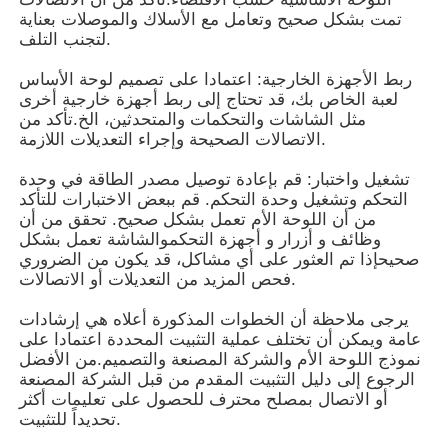
تمت بشكل صحيح وتعامل مع الأسلاك والموصلات بعناية
لتجنب التلف.
خزانة ألعاب القمار
ربط الأجهزة الخارجية: اعتمادا على تصميم لوحة الأساس
لعبة الخاص بك، قد تحتاج إلى ربط أجهزة خارجية أخرى
طاولة لعبة الأسماك
مثل الشاشات والتحكمات والمتحدثين، الخ.تأكد من
الاتصالات الصحيحة وإجراء التعديلات اللازمة.
تشغيل واختبار: قم بإعادة توصيل مصدر الطاقة في وحدة
برامج الألعاب عبر الإنترنت
التحكم وتشغيل وحدة التحكم. قم ببعض الاختبارات للتأكد
من أن اللوحة الأم تعمل بشكل صحيح. تحقق من أن
وظائف و أزرار و أجهزة التحكموالشاشة تعمل بشكل
أجزاء ألعاب السلوت
صحيحإذا تم العثور على أي مشاكل، قد يكون من الضروري
فحص المزيد من التعديلات أو الاتصالات.
أجزاء الأسماك
يرجى ملاحظة أن الخطوات المذكورة أعلاه هي إرشادات
عامة ويمكن أن تختلف عملية التثبيت المحددة اعتمادا على
نموذج اللوحة الأم والشركة المصنعة والتصميم.من الأفضل
شاشة آلة اللعبة
الرجوع إلى دليل التثبيت المقدم من قبل الشركة المصنعة
أو الاتصال بمصلح محترف للحصول على تعليمات أكثر
تحديداً للتثبيت.