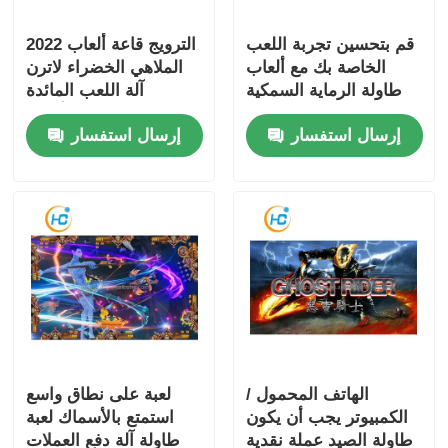
قم بتحسين تجربة اللعب
2022 الترويج قاعة ألعاب
الخاصة بك مع ألعاب
الملاهي الخضراء لاترن
طاولة الرماية السمكية
آلة اللعب المائدة
التي يمكن تخصيصها
للأسماك مجموعة ألعاب
إرسال استفسار
إرسال استفسار
المهارات صياد الأسماك
الهاتف المحمول /
لعبة على نطاق واسع
الكمبيوتر يجب أن يكون
استمتع بالأسماك لعبة
طاولة الصيد عملة نقدية
طاولة آلة دفع العملات