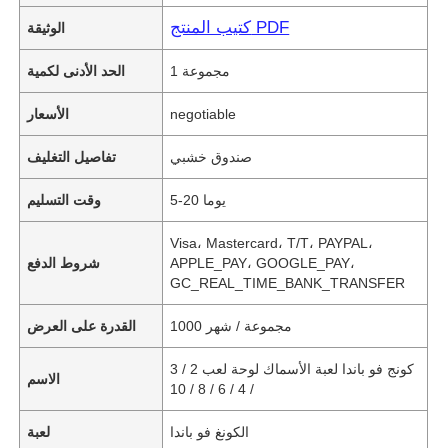
كتيب المنتج PDF
الوثيقة
1 مجموعة
الحد الأدنى لكمية
negotiable
الأسعار
صندوق خشبي
تفاصيل التغليف
5-20 يوما
وقت التسليم
Visa، Mastercard، T/T، PAYPAL،
APPLE_PAY، GOOGLE_PAY،
شروط الدفع
GC_REAL_TIME_BANK_TRANSFER
1000 مجموعة / شهر
القدرة على العرض
كونج فو باندا لعبة الأسماك لوحة لعب 2 / 3
الاسم
/ 4 / 6 / 8 / 10
الكونغ فو باندا
لعبة