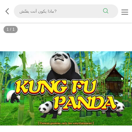
1
/
1