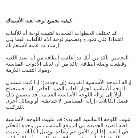
حول بنا
كيفية تجميع لوحة لعبة الأسماك
قد تختلف الخطوات المحددة لتثبيت لوحة أم للألعاب
جولة في المعمل
اعتمادا على نموذج وتصميم لوحة الأم للألعاب. فيما يلي
إرشادات عامة لاستعارتك:
ضبط الجودة
التحضير: تأكد من أنك قد أغلقت الطاقة من آلة صيد اللعبة
وقطعت وصلة الطاقة. تأكد من أن لديك الأدوات المناسبة
ومواد التثبيت اللازمة.
اتصل بنا
إزالة اللوحة الأساسية القديمة (إن وجدت): إذا كنت تستبدل
اللوحة الأساسية لجهاز ألعاب الصيد الخاص بك ، فستحتاج
أولاً إلى إزالة اللوحة الأساسية القديمة. قد يتضمن ذلك
طلب اقتباس
فصل الكابلات ،إزالة المسامير الاحتياطية، أو وسائل أخرى
للتركيب.
فتحة لعبة المجلس
تثبيت اللوحة الأساسية الجديدة: قم بتثبيت اللوحة الأساسية
لعبة الصيد الجديدة في الموقع المناسب من وحدة التحكم
في اللعبة. إذا لزم الأمر، قم بإعادة توصيل الكابلات وتثبيت
لوحة لعبة السمك
اللوحة الأساسية حسب الاقتضاء.تأكد من أن الاتصالات