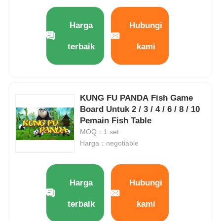
Harga
Hubungi
terbaik
kami
KUNG FU PANDA Fish Game
Board Untuk 2 / 3 / 4 / 6 / 8 / 10
Pemain Fish Table
MOQ：1 set
Harga：negotiable
Harga
Hubungi
terbaik
kami