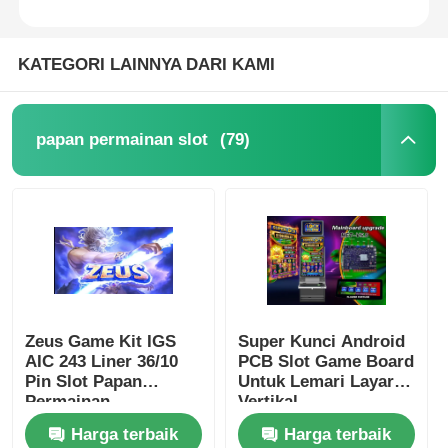
KATEGORI LAINNYA DARI KAMI
(79)
papan permainan slot
Zeus Game Kit IGS
Super Kunci Android
AIC 243 Liner 36/10
PCB Slot Game Board
Pin Slot Papan
Untuk Lemari Layar
Permainan
Vertikal
Harga terbaik
Harga terbaik