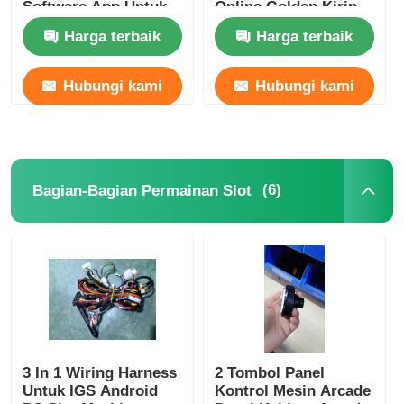
Software App Untuk
Online Golden Kirin
Agen Distributor
Perangkat Lunak
Harga terbaik
Harga terbaik
Game Online
Hubungi kami
Hubungi kami
(6)
Bagian-Bagian Permainan Slot
3 In 1 Wiring Harness
2 Tombol Panel
Untuk IGS Android
Kontrol Mesin Arcade