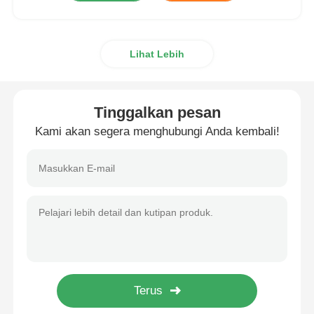
Lihat Lebih
Tinggalkan pesan
Kami akan segera menghubungi Anda kembali!