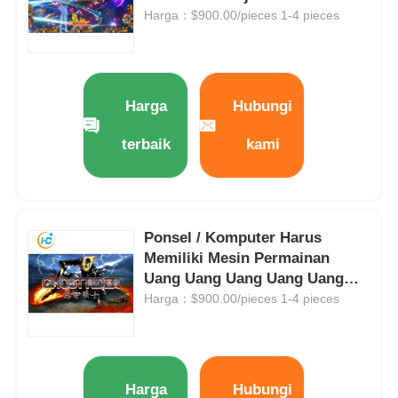
Pusher Koin untuk Sensasi
Harga：$900.00/pieces 1-4 pieces
Non-Stop
Harga
Hubungi
terbaik
kami
Ponsel / Komputer Harus
Memiliki Mesin Permainan
Uang Uang Uang Uang Uang
Rumah
Uang Uang Uang Uang Uang
Harga：$900.00/pieces 1-4 pieces
Uang Uang Uang Uang Uang
Produk
Uang Uang Uang
Harga
Hubungi
Video