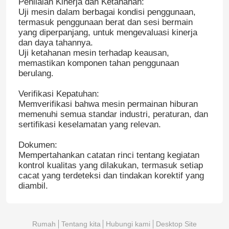
Penilaian Kinerja dan Ketahanan:
Uji mesin dalam berbagai kondisi penggunaan,
termasuk penggunaan berat dan sesi bermain
yang diperpanjang, untuk mengevaluasi kinerja
dan daya tahannya.
Uji ketahanan mesin terhadap keausan,
memastikan komponen tahan penggunaan
berulang.
Verifikasi Kepatuhan:
Memverifikasi bahwa mesin permainan hiburan
memenuhi semua standar industri, peraturan, dan
sertifikasi keselamatan yang relevan.
Dokumen:
Mempertahankan catatan rinci tentang kegiatan
kontrol kualitas yang dilakukan, termasuk setiap
cacat yang terdeteksi dan tindakan korektif yang
diambil.
Rumah
Tentang kita
Hubungi kami
Desktop Site