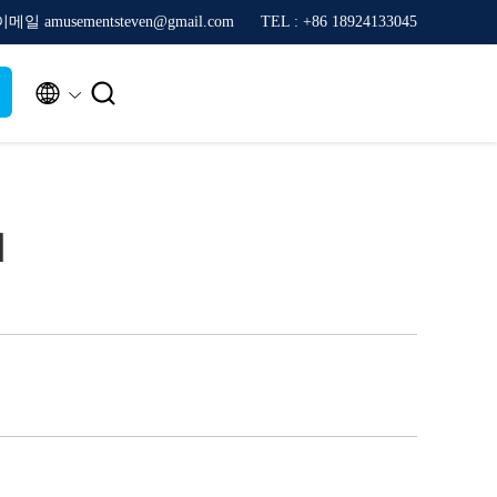
이메일 amusementsteven@gmail.com
TEL : +86 18924133045


리