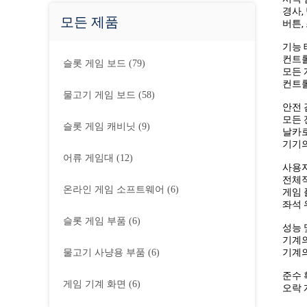
경사,
모든 제품
버튼,
기능 
컨트롤
슬롯 게임 보드
(79)
모든 
컨트롤
물고기 게임 보드
(58)
안전 
모든 
슬롯 게임 캐비닛
(9)
날카로
기기의
어류 게임대
(12)
사용자
전체적
온라인 게임 소프트웨어
(6)
게임 
좌석 
슬롯 게임 부품
(6)
성능 
기계의
기계의
물고기 사냥용 부품
(6)
준수 
게임 기계 화면
(6)
오락 