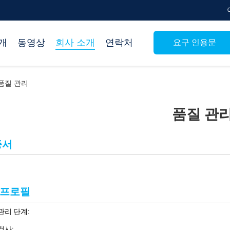
개
동영상
회사 소개
연락처
요구 인용문
td. 품질 관리
품질 관
증서
 프로필
관리 단계:
검사: