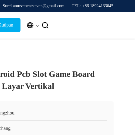
Surel amusementsteven@gmail.com
TEL: +86 18924133045


utipan
roid Pcb Slot Game Board
Layar Vertikal
ngzhou
chang