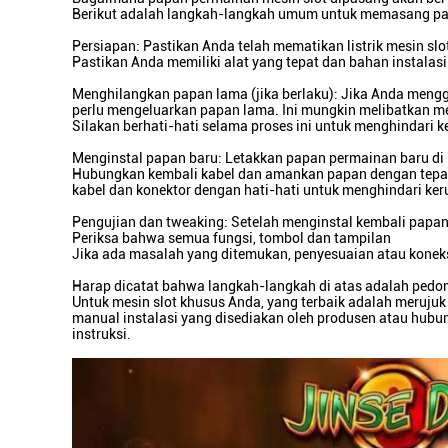
Berikut adalah langkah-langkah umum untuk memasang pa
Persiapan: Pastikan Anda telah mematikan listrik mesin sl
Pastikan Anda memiliki alat yang tepat dan bahan instalasi
Menghilangkan papan lama (jika berlaku): Jika Anda meng
perlu mengeluarkan papan lama. Ini mungkin melibatkan me
Silakan berhati-hati selama proses ini untuk menghindari 
Menginstal papan baru: Letakkan papan permainan baru di lo
Hubungkan kembali kabel dan amankan papan dengan tepa
kabel dan konektor dengan hati-hati untuk menghindari ker
Pengujian dan tweaking: Setelah menginstal kembali papa
Periksa bahwa semua fungsi, tombol dan tampilan
Jika ada masalah yang ditemukan, penyesuaian atau koneksi
Harap dicatat bahwa langkah-langkah di atas adalah pedom
Untuk mesin slot khusus Anda, yang terbaik adalah meruju
manual instalasi yang disediakan oleh produsen atau hubung
instruksi.