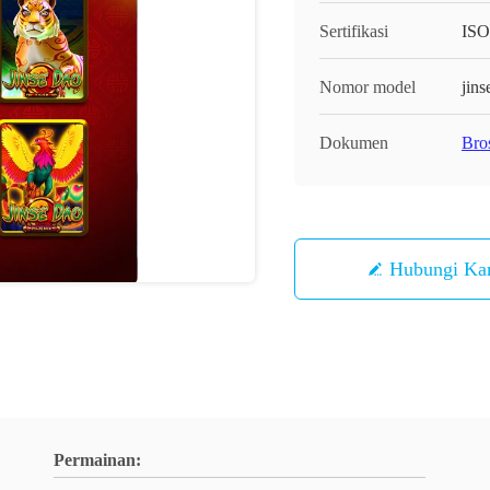
Sertifikasi
ISO
Nomor model
jins
Dokumen
Bro
Hubungi Ka
Permainan: