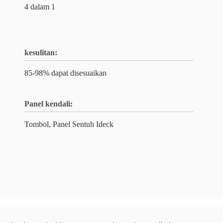
4 dalam 1
kesulitan:
85-98% dapat disesuaikan
Panel kendali:
Tombol, Panel Sentuh Ideck