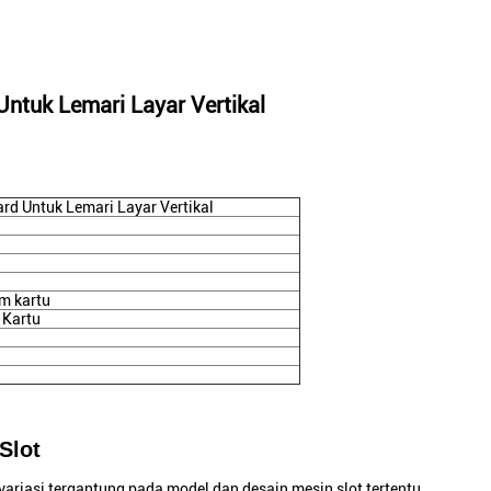
ntuk Lemari Layar Vertikal
rd Untuk Lemari Layar Vertikal
m kartu
 Kartu
Slot
riasi tergantung pada model dan desain mesin slot tertentu.