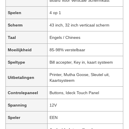
Board Voor Verticale Schermkast
Spelen
4 op 1
Scherm
43 inch, 32 inch verticaal scherm
Taal
Engels / Chinees
Moeilijkheid
85-98% verstelbaar
Speltype
Bill accepter, Key in, kaart systeem
Printer, Mutha Goose, Sleutel uit,
Uitbetalingen
Kaartsysteem
Controlepaneel
Buttons, Ideck Touch Panel
Spanning
12V
Speler
EEN