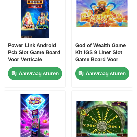
Power Link Android
God of Wealth Game
Pcb Slot Game Board
Kit IGS 9 Liner Slot
Voor Verticale
Game Board Voor
Schermkast
horizontaal scherm
Aanvraag sturen
Aanvraag sturen