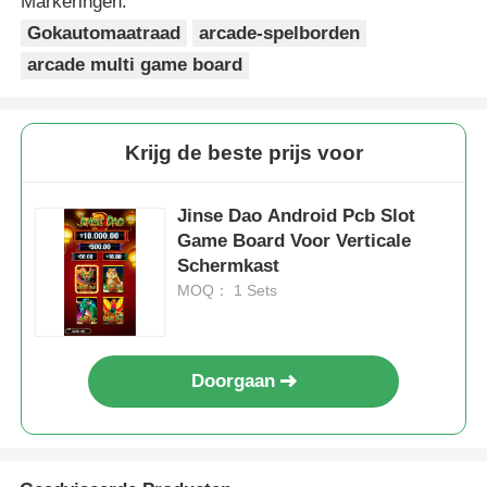
Markeringen:
Gokautomaatraad
arcade-spelborden
arcade multi game board
Krijg de beste prijs voor
Jinse Dao Android Pcb Slot
Game Board Voor Verticale
Schermkast
MOQ： 1 Sets
Doorgaan