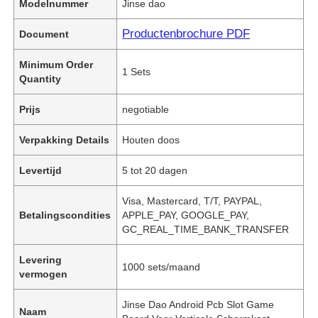
Modelnummer
Jinse dao
Productenbrochure PDF
Document
Minimum Order
1 Sets
Quantity
Prijs
negotiable
Verpakking Details
Houten doos
Levertijd
5 tot 20 dagen
Visa, Mastercard, T/T, PAYPAL,
Betalingscondities
APPLE_PAY, GOOGLE_PAY,
GC_REAL_TIME_BANK_TRANSFER
Levering
1000 sets/maand
vermogen
Jinse Dao Android Pcb Slot Game
Naam