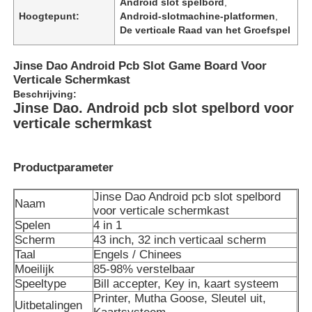
Android slot spelbord
,
Hoogtepunt:
Android-slotmachine-platformen
,
De verticale Raad van het Groefspel
Jinse Dao Android Pcb Slot Game Board Voor
Verticale Schermkast
Beschrijving:
Jinse Dao.
Android pcb slot spelbord voor
verticale schermkast
Productparameter
Jinse Dao Android pcb slot spelbord
Naam
voor verticale schermkast
Thuis
Spelen
4 in 1
Scherm
43 inch, 32 inch verticaal scherm
Taal
Engels / Chinees
Producten
Moeilijk
85-98% verstelbaar
Speeltype
Bill accepter, Key in, kaart systeem
Printer, Mutha Goose, Sleutel uit,
Uitbetalingen
Videos