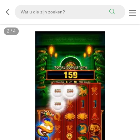
2
/
4