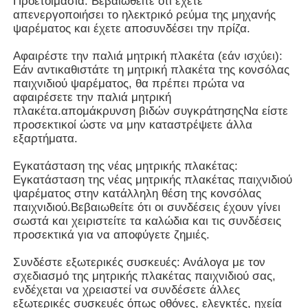
Προετοιμασία: Βεβαιωθείτε ότι έχετε
απενεργοποιήσει το ηλεκτρικό ρεύμα της μηχανής
ψαρέματος και έχετε αποσυνδέσει την πρίζα.
Υπουργείο Παιχνιδιών
Αφαιρέστε την παλιά μητρική πλακέτα (εάν ισχύει):
Εάν αντικαθιστάτε τη μητρική πλακέτα της κονσόλας
πίνακας παιχνιδιών ψαριών
παιχνιδιού ψαρέματος, θα πρέπει πρώτα να
αφαιρέσετε την παλιά μητρική
πλακέτα.απομάκρυνση βιδών συγκράτησηςΝα είστε
Λογισμικό παιχνιδιών σε απευθείας σύνδεση
προσεκτικοί ώστε να μην καταστρέψετε άλλα
εξαρτήματα.
Εγκατάσταση της νέας μητρικής πλακέτας:
Τμήματα παιχνιδιών κουλοχέρηδων
Εγκατάσταση της νέας μητρικής πλακέτας παιχνιδιού
ψαρέματος στην κατάλληλη θέση της κονσόλας
παιχνιδιού.Βεβαιωθείτε ότι οι συνδέσεις έχουν γίνει
Μέρη ψαριών
σωστά και χειριστείτε τα καλώδια και τις συνδέσεις
προσεκτικά για να αποφύγετε ζημιές.
Εικόνα μηχανής παιχνιδιού
Συνδέστε εξωτερικές συσκευές: Ανάλογα με τον
σχεδιασμό της μητρικής πλακέτας παιχνιδιού σας,
ενδέχεται να χρειαστεί να συνδέσετε άλλες
εξωτερικές συσκευές όπως οθόνες, ελεγκτές, ηχεία