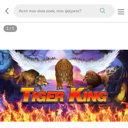
1
/
1