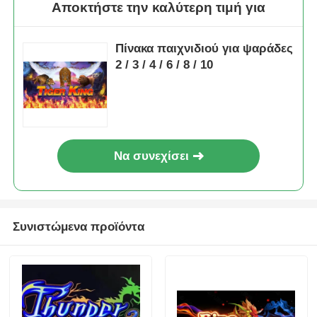
Αποκτήστε την καλύτερη τιμή για
Πίνακα παιχνιδιού για ψαράδες
2 / 3 / 4 / 6 / 8 / 10
Να συνεχίσει
Συνιστώμενα προϊόντα