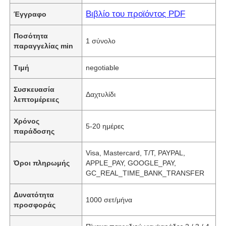
Βιβλίο του προϊόντος PDF
Έγγραφο
Ποσότητα
1 σύνολο
παραγγελίας min
Τιμή
negotiable
Συσκευασία
Δαχτυλίδι
λεπτομέρειες
Χρόνος
5-20 ημέρες
παράδοσης
Visa, Mastercard, T/T, PAYPAL,
Όροι πληρωμής
APPLE_PAY, GOOGLE_PAY,
GC_REAL_TIME_BANK_TRANSFER
Δυνατότητα
1000 σετ/μήνα
προσφοράς