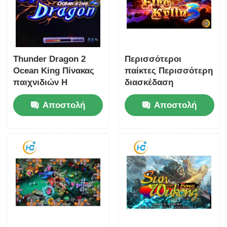
Thunder Dragon 2
Περισσότεροι
Ocean King Πίνακας
παίκτες Περισσότερη
παιχνιδιών Η
διασκέδαση
απόλυτη αναβάθμιση
Πολλαπλές ψαράκια
Αποστολή
Αποστολή
παιχνιδιών για
Παιχνίδια Εργαλεία
ηλικίες 8 ετών
Λογισμικό Ψαράκια
ερώτησης
ερώτησης
Πίνακας Κέρματα
Λειτουργό παιχνίδι