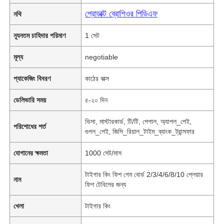
প্রোডাক্ট ব্রোশিওর পিডিএফ
নথি
ন্যূনতম চাহিদার পরিমাণ
1 সেট
মূল্য
negotiable
প্যাকেজিং বিবরণ
কাঠের বাক্স
ডেলিভারি সময়
৫-২০ দিন
ভিসা, মাস্টারকার্ড, টি/টি, পেপাল, অ্যাপল_পেই,
পরিশোধের শর্ত
গুগল_পেই, জিসি_রিয়াল_টাইম_ব্যাংক_ট্রান্সফার
যোগানের ক্ষমতা
1000 সেট/মাস
টাইগার কিং ফিশ গেম বোর্ড 2/3/4/6/8/10 প্লেয়ার
নাম
ফিশ টেবিলের জন্য
খেলা
টাইগার কিং