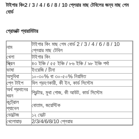
টাইগার কিং
2 / 3 / 4 / 6 / 8 / 10 প্লেয়ার মাছ টেবিলের জন্য মাছ গেম
বোর্ড
প্রোডাক্ট প্যারামিটার
টাইগার কিং মাছ গেম বোর্ড 2 / 3 / 4 / 6 / 8 / 10
নাম
প্লেয়ার মাছ টেবিল
খেলা
টাইগার কিং
স্ক্রিন
৪৩ ইঞ্চি / ৫৫ ইঞ্চি / ৮৬ ইঞ্চি / ৯৮ ইঞ্চি পর্দা
ভাষা
ইংরেজি / চীনা
অসুবিধা
১০-৩০% বা ৩০-৫০% নিয়মিত
প্লে টাইপ
বিল গ্রহণকারী, কী ইন, কার্ড সিস্টেম
অর্থ প্রদানের
প্রিন্টার, মুথা গোজ, কী আউট, কার্ড সিস্টেম
ধরন
বাড়ি
কন্ট্রোল
বোতাম, জয়েস্টিক
প্যানেল
ভোল্টেজ
১২ ভোল্ট
পণ্য
খেলোয়াড়
2/3/4/6/8/10 প্লেয়ার
ভিডিও