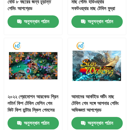
বোর্ড ৮ বছরের জন্য চূড়ান্ত
মাছ গেমিং হার্ডওয়্যার
গেমিং আপগ্রেড
সফটওয়্যার মাছ টেবিল মুদ্রা
অপারেটেড খেলা
অনুসন্ধান পাঠান
অনুসন্ধান পাঠান
২০২২ প্রোমোশন আরকেড গ্রিন
আমাদের আর্কাইড শুটিং মাছ
লটার্ন ফিশ টেবিল মেশিন গেম
টেবিল গেম সঙ্গে আপনার গেমিং
কিট ফিশ হান্টার স্কিল গেমসের
অভিজ্ঞতা আপগ্রেড
জন্য
কাস্টমাইজযোগ্য
অনুসন্ধান পাঠান
অনুসন্ধান পাঠান