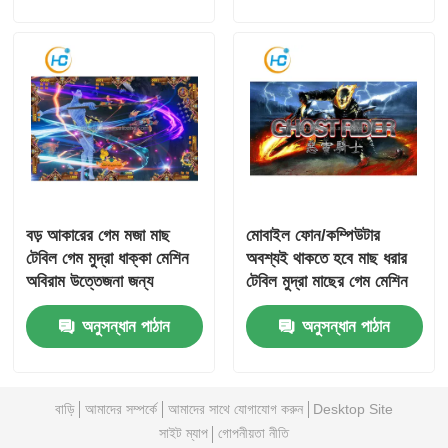
বড় আকারের গেম মজা মাছ
মোবাইল ফোন/কম্পিউটার
টেবিল গেম মুদ্রা ধাক্কা মেশিন
অবশ্যই থাকতে হবে মাছ ধরার
অবিরাম উত্তেজনা জন্য
টেবিল মুদ্রা মাছের গেম মেশিন
অবিরাম মজা জন্য
অনুসন্ধান পাঠান
অনুসন্ধান পাঠান
বাড়ি
আমাদের সম্পর্কে
আমাদের সাথে যোগাযোগ করুন
Desktop Site
সাইট ম্যাপ
গোপনীয়তা নীতি