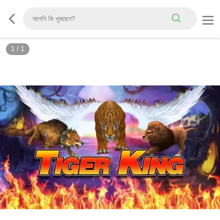
1
/
1