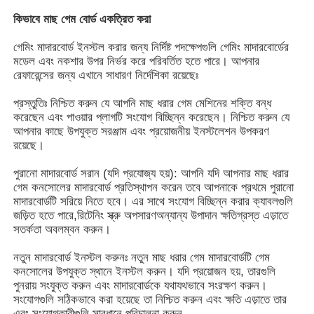
কিভাবে মাছ গেম বোর্ড একত্রিত করা
আমাদের সম্পর্কে
গেমিং মাদারবোর্ড ইনস্টল করার জন্য নির্দিষ্ট পদক্ষেপগুলি গেমিং মাদারবোর্ডের
মডেল এবং নকশার উপর নির্ভর করে পরিবর্তিত হতে পারে। আপনার
রেফারেন্সের জন্য এখানে সাধারণ নির্দেশিকা রয়েছেঃ
কারখানা ভ্রমণ
প্রস্তুতিঃ নিশ্চিত করুন যে আপনি মাছ ধরার গেম মেশিনের শক্তি বন্ধ
করেছেন এবং পাওয়ার প্লাগটি সংযোগ বিচ্ছিন্ন করেছেন। নিশ্চিত করুন যে
মান নিয়ন্ত্রণ
আপনার কাছে উপযুক্ত সরঞ্জাম এবং প্রয়োজনীয় ইনস্টলেশন উপকরণ
রয়েছে।
পুরানো মাদারবোর্ড সরান (যদি প্রযোজ্য হয়): আপনি যদি আপনার মাছ ধরার
আমাদের সাথে যোগাযোগ করুন
গেম কনসোলের মাদারবোর্ড প্রতিস্থাপন করেন তবে আপনাকে প্রথমে পুরানো
মাদারবোর্ডটি সরিয়ে নিতে হবে। এর সাথে সংযোগ বিচ্ছিন্ন করার ক্যাবলগুলি
জড়িত হতে পারে,রিটেনিং স্ক্রু অপসারণঅন্যান্য উপাদান ক্ষতিগ্রস্ত এড়াতে
উদ্ধৃতির জন্য আবেদন
সতর্কতা অবলম্বন করুন।
নতুন মাদারবোর্ড ইনস্টল করুনঃ নতুন মাছ ধরার গেম মাদারবোর্ডটি গেম
স্লট গেম বোর্ড
কনসোলের উপযুক্ত স্থানে ইনস্টল করুন। যদি প্রয়োজন হয়, তারগুলি
পুনরায় সংযুক্ত করুন এবং মাদারবোর্ডকে যথাযথভাবে সংরক্ষণ করুন।
সংযোগগুলি সঠিকভাবে করা হয়েছে তা নিশ্চিত করুন এবং ক্ষতি এড়াতে তার
মাছের খেলার বোর্ড
এবং সংযোগকারীগুলি সাবধানে পরিচালনা করুন.