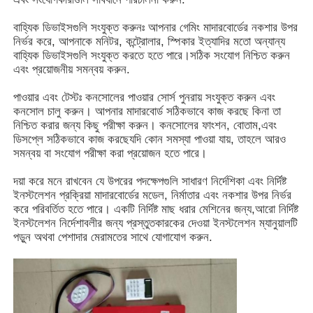
বাহ্যিক ডিভাইসগুলি সংযুক্ত করুনঃ আপনার গেমিং মাদারবোর্ডের নকশার উপর
স্লট গেম ক্যাবিনেট
নির্ভর করে, আপনাকে মনিটর, কন্ট্রোলার, স্পিকার ইত্যাদির মতো অন্যান্য
বাহ্যিক ডিভাইসগুলি সংযুক্ত করতে হতে পারে।সঠিক সংযোগ নিশ্চিত করুন
এবং প্রয়োজনীয় সমন্বয় করুন.
মাছ খেলার টেবিল
পাওয়ার এবং টেস্টঃ কনসোলের পাওয়ার সোর্স পুনরায় সংযুক্ত করুন এবং
কনসোল চালু করুন। আপনার মাদারবোর্ড সঠিকভাবে কাজ করছে কিনা তা
নিশ্চিত করার জন্য কিছু পরীক্ষা করুন। কনসোলের ফাংশন, বোতাম,এবং
অনলাইন গেম সফটওয়্যার
ডিসপ্লে সঠিকভাবে কাজ করছেযদি কোন সমস্যা পাওয়া যায়, তাহলে আরও
সমন্বয় বা সংযোগ পরীক্ষা করা প্রয়োজন হতে পারে।
স্লট গেম পার্টস
দয়া করে মনে রাখবেন যে উপরের পদক্ষেপগুলি সাধারণ নির্দেশিকা এবং নির্দিষ্ট
ইনস্টলেশন প্রক্রিয়া মাদারবোর্ডের মডেল, নির্মাতার এবং নকশার উপর নির্ভর
করে পরিবর্তিত হতে পারে। একটি নির্দিষ্ট মাছ ধরার মেশিনের জন্য,আরো নির্দিষ্ট
মাছের খেলার অংশ
ইনস্টলেশন নির্দেশাবলীর জন্য প্রস্তুতকারকের দেওয়া ইনস্টলেশন ম্যানুয়ালটি
পড়ুন অথবা পেশাদার মেরামতের সাথে যোগাযোগ করুন.
গেম মেশিন স্ক্রিন