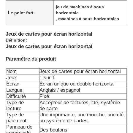
jeu de machines à sous
Le point fort:
horizontale
,
machines à sous horizontales
Jeux de cartes pour écran horizontal
Définition:
Jeux de cartes pour écran horizontal
Paramètre du produit
Nom
Jeux de cartes pour écran horizontal
Jeux
1 sur 1
Écran
Écran unique ou double horizontal
Langue
Anglais / espagnol
Aperçu
Difficulté
Fixé
Type de
Accepteur de factures, clé, système
lecture
de carte
Produits
Type de
Une imprimante, une mouche, une clé,
paiement
un système de cartes.
Panneau de
Des boutons
Vidéos
commande