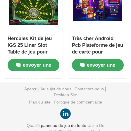
Hercules Kit de jeu
Très cher Android
IGS 25 Liner Slot
Pcb Plateforme de jeu
Table de jeu pour
de carte pour
écran horizontal
l'armoire d'écran
envoyer une
envoyer une
vertical
demande
demande
Aperçu
Au sujet de nous
Contactez-nous
Desktop Site
Plan du site
Politique de confidentialité
Qualité
panneau de jeu de fente
Usine De