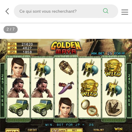
2
/
7