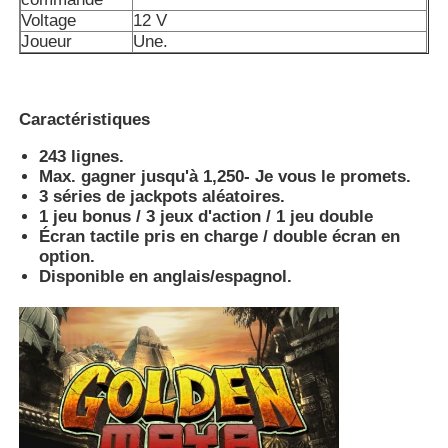
Voltage
12 V
Joueur
Une.
A propos de nous
Caractéristiques
Visite d'usine
243 lignes.
Max. gagner jusqu'à 1,250- Je vous le promets.
Contrôle de la qualité
3 séries de jackpots aléatoires.
1 jeu bonus / 3 jeux d'action / 1 jeu double
Écran tactile pris en charge / double écran en
Contact
option.
Disponible en anglais/espagnol.
Demande de soumission
panneau de jeu de fente
Tableau de jeux de poissons