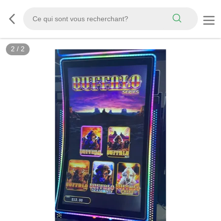
2
/
2