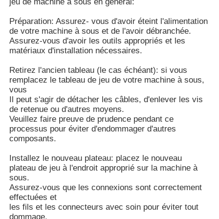
jeu de machine à sous en général:
Préparation: Assurez- vous d'avoir éteint l'alimentation
Cabinet de jeux de machines à sous
de votre machine à sous et de l'avoir débranchée.
Assurez-vous d'avoir les outils appropriés et les
matériaux d'installation nécessaires.
table de jeu de poissons
Retirez l'ancien tableau (le cas échéant): si vous
remplacez le tableau de jeu de votre machine à sous,
Logiciel de jeu en ligne
vous
Il peut s'agir de détacher les câbles, d'enlever les vis
de retenue ou d'autres moyens.
Pièces de jeux de machines à sous
Veuillez faire preuve de prudence pendant ce
processus pour éviter d'endommager d'autres
composants.
Pièces de poissons
Installez le nouveau plateau: placez le nouveau
plateau de jeu à l'endroit approprié sur la machine à
sous.
Écran de la machine de jeu
Assurez-vous que les connexions sont correctement
effectuées et
les fils et les connecteurs avec soin pour éviter tout
dommage.