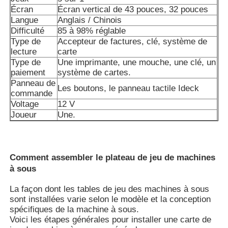
Écran
Écran vertical de 43 pouces, 32 pouces
Langue
Anglais / Chinois
A propos de nous
Difficulté
85 à 98% réglable
Type de
Accepteur de factures, clé, système de
lecture
carte
Visite d'usine
Type de
Une imprimante, une mouche, une clé, un
paiement
système de cartes.
Panneau de
Les boutons, le panneau tactile Ideck
commande
Contrôle de la qualité
Voltage
12 V
Joueur
Une.
Contact
Comment assembler le plateau de jeu de machines
Demande de soumission
à sous
La façon dont les tables de jeu des machines à sous
panneau de jeu de fente
sont installées varie selon le modèle et la conception
spécifiques de la machine à sous.
Voici les étapes générales pour installer une carte de
Tableau de jeux de poissons