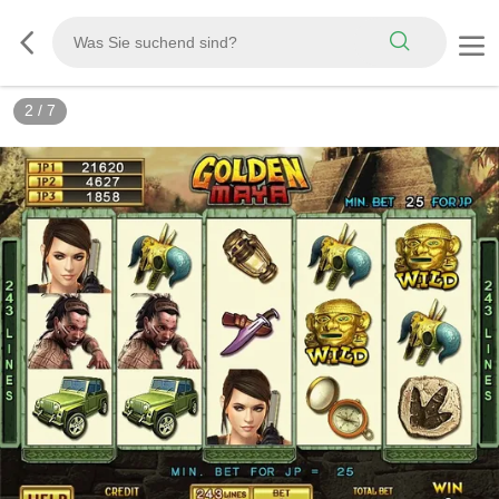
2
/
7