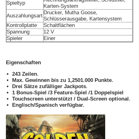
Spieltyp
Karten-System
Drucker, Mutha Goose,
Auszahlungsart
Über uns
Schlüsserausgabe, Kartensystem
Kontrollplatte
Schaltflächen
Spannung
12 V
Fabrik Tour
Spieler
Einer
Qualitätskontrolle
Eigenschaften
243 Zeilen.
Kontakt
Max. Gewinnen bis zu 1,2501.000 Punkte.
Drei Sätze zufälliger Jackpots.
1 Bonus-Spiel /3 Feature-Spiel /1 Doppelspiel
Referenzen
Touchscreen unterstützt / Dual-Screen optional.
Englisch/Spanisch verfügbar.
Automatenspielbrett
Fischspielbrett