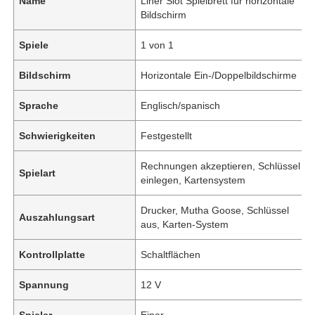
Name
Liner Slot Spielbrett für horizontale
Bildschirm
Spiele
1 von 1
Bildschirm
Horizontale Ein-/Doppelbildschirme
Sprache
Englisch/spanisch
Schwierigkeiten
Festgestellt
Rechnungen akzeptieren, Schlüssel
Spielart
einlegen, Kartensystem
Drucker, Mutha Goose, Schlüssel
Auszahlungsart
aus, Karten-System
Kontrollplatte
Schaltflächen
Spannung
12 V
Spieler
Einer