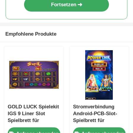
Fortsetzen
Empfohlene Produkte
GOLD LUCK Spielekit
Stromverbindung
IGS 9 Liner Slot
Android-PCB-Slot-
Spielbrett für
Spielbrett für
horizontale
vertikalen Bildschirm