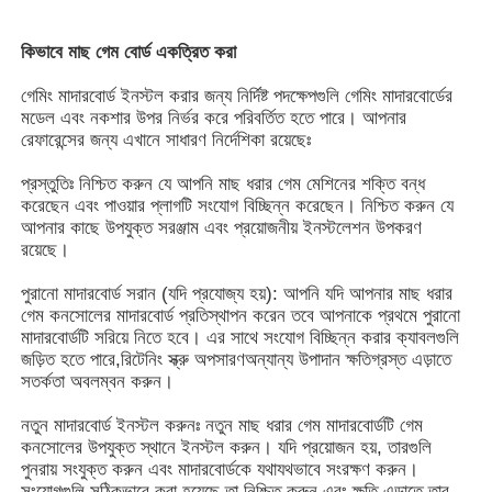
কিভাবে মাছ গেম বোর্ড একত্রিত করা
আমাদের সম্পর্কে
গেমিং মাদারবোর্ড ইনস্টল করার জন্য নির্দিষ্ট পদক্ষেপগুলি গেমিং মাদারবোর্ডের
মডেল এবং নকশার উপর নির্ভর করে পরিবর্তিত হতে পারে। আপনার
কারখানা ভ্রমণ
রেফারেন্সের জন্য এখানে সাধারণ নির্দেশিকা রয়েছেঃ
প্রস্তুতিঃ নিশ্চিত করুন যে আপনি মাছ ধরার গেম মেশিনের শক্তি বন্ধ
মান নিয়ন্ত্রণ
করেছেন এবং পাওয়ার প্লাগটি সংযোগ বিচ্ছিন্ন করেছেন। নিশ্চিত করুন যে
আপনার কাছে উপযুক্ত সরঞ্জাম এবং প্রয়োজনীয় ইনস্টলেশন উপকরণ
রয়েছে।
আমাদের সাথে যোগাযোগ করুন
পুরানো মাদারবোর্ড সরান (যদি প্রযোজ্য হয়): আপনি যদি আপনার মাছ ধরার
গেম কনসোলের মাদারবোর্ড প্রতিস্থাপন করেন তবে আপনাকে প্রথমে পুরানো
মাদারবোর্ডটি সরিয়ে নিতে হবে। এর সাথে সংযোগ বিচ্ছিন্ন করার ক্যাবলগুলি
উদ্ধৃতির জন্য আবেদন
জড়িত হতে পারে,রিটেনিং স্ক্রু অপসারণঅন্যান্য উপাদান ক্ষতিগ্রস্ত এড়াতে
সতর্কতা অবলম্বন করুন।
স্লট গেম বোর্ড
নতুন মাদারবোর্ড ইনস্টল করুনঃ নতুন মাছ ধরার গেম মাদারবোর্ডটি গেম
কনসোলের উপযুক্ত স্থানে ইনস্টল করুন। যদি প্রয়োজন হয়, তারগুলি
পুনরায় সংযুক্ত করুন এবং মাদারবোর্ডকে যথাযথভাবে সংরক্ষণ করুন।
মাছের খেলার বোর্ড
সংযোগগুলি সঠিকভাবে করা হয়েছে তা নিশ্চিত করুন এবং ক্ষতি এড়াতে তার