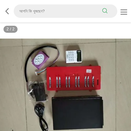
2
/
2