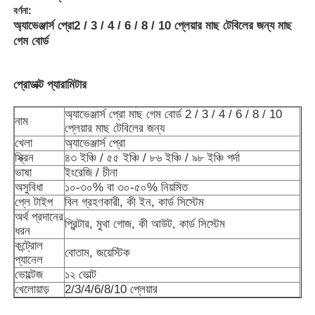
বর্ণনা:
অ্যাভেঞ্জার্স প্রো
2 / 3 / 4 / 6 / 8 / 10 প্লেয়ার মাছ টেবিলের জন্য মাছ
গেম বোর্ড
প্রোডাক্ট প্যারামিটার
অ্যাভেঞ্জার্স প্রো মাছ গেম বোর্ড 2 / 3 / 4 / 6 / 8 / 10
নাম
প্লেয়ার মাছ টেবিলের জন্য
খেলা
অ্যাভেঞ্জার্স প্রো
স্ক্রিন
৪৩ ইঞ্চি / ৫৫ ইঞ্চি / ৮৬ ইঞ্চি / ৯৮ ইঞ্চি পর্দা
ভাষা
ইংরেজি / চীনা
অসুবিধা
১০-৩০% বা ৩০-৫০% নিয়মিত
প্লে টাইপ
বিল গ্রহণকারী, কী ইন, কার্ড সিস্টেম
অর্থ প্রদানের
বাড়ি
প্রিন্টার, মুথা গোজ, কী আউট, কার্ড সিস্টেম
ধরন
কন্ট্রোল
বোতাম, জয়েস্টিক
প্যানেল
পণ্য
ভোল্টেজ
১২ ভোল্ট
খেলোয়াড়
2/3/4/6/8/10 প্লেয়ার
ভিডিও