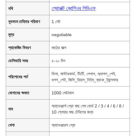
প্রোডাক্ট ব্রোশিওর পিডিএফ
নথি
ন্যূনতম চাহিদার পরিমাণ
1 সেট
মূল্য
negotiable
প্যাকেজিং বিবরণ
কাঠের বাক্স
ডেলিভারি সময়
৫-২০ দিন
ভিসা, মাস্টারকার্ড, টি/টি, পেপাল, অ্যাপল_পেই,
পরিশোধের শর্ত
গুগল_পেই, জিসি_রিয়াল_টাইম_ব্যাংক_ট্রান্সফার
যোগানের ক্ষমতা
1000 সেট/মাস
অ্যাভেঞ্জার্স প্রো মাছ গেম বোর্ড 2 / 3 / 4 / 6 / 8 /
নাম
10 প্লেয়ার মাছ টেবিলের জন্য
খেলা
অ্যাভেঞ্জারস প্রো