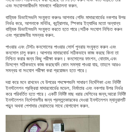
এবং সংযোগকারীগুলি সাবধানে পরিচালনা করুন.
স্লট গেম ক্যাবিনেট
বাহ্যিক ডিভাইসগুলি সংযুক্ত করুনঃ আপনার গেমিং মাদারবোর্ডের নকশার উপর
নির্ভর করে, আপনাকে মনিটর, কন্ট্রোলার, স্পিকার ইত্যাদির মতো অন্যান্য
বাহ্যিক ডিভাইসগুলি সংযুক্ত করতে হতে পারে।সঠিক সংযোগ নিশ্চিত করুন
মাছ খেলার টেবিল
এবং প্রয়োজনীয় সমন্বয় করুন.
পাওয়ার এবং টেস্টঃ কনসোলের পাওয়ার সোর্স পুনরায় সংযুক্ত করুন এবং
কনসোল চালু করুন। আপনার মাদারবোর্ড সঠিকভাবে কাজ করছে কিনা তা
অনলাইন গেম সফটওয়্যার
নিশ্চিত করার জন্য কিছু পরীক্ষা করুন। কনসোলের ফাংশন, বোতাম,এবং
ডিসপ্লে সঠিকভাবে কাজ করছেযদি কোন সমস্যা পাওয়া যায়, তাহলে আরও
সমন্বয় বা সংযোগ পরীক্ষা করা প্রয়োজন হতে পারে।
স্লট গেম পার্টস
দয়া করে মনে রাখবেন যে উপরের পদক্ষেপগুলি সাধারণ নির্দেশিকা এবং নির্দিষ্ট
ইনস্টলেশন প্রক্রিয়া মাদারবোর্ডের মডেল, নির্মাতার এবং নকশার উপর নির্ভর
মাছের খেলার অংশ
করে পরিবর্তিত হতে পারে। একটি নির্দিষ্ট মাছ ধরার মেশিনের জন্য,আরো নির্দিষ্ট
ইনস্টলেশন নির্দেশাবলীর জন্য প্রস্তুতকারকের দেওয়া ইনস্টলেশন ম্যানুয়ালটি
পড়ুন অথবা পেশাদার মেরামতের সাথে যোগাযোগ করুন.
গেম মেশিন স্ক্রিন