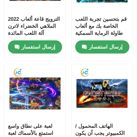
قم بتحسين تجربة اللعب
2022 الترويج قاعة ألعاب
الخاصة بك مع ألعاب
الملاهي الخضراء لاترن
طاولة الرماية السمكية
آلة اللعب المائدة
التي يمكن تخصيصها
للأسماك مجموعة ألعاب
إرسال استفسار
إرسال استفسار
المهارات صياد الأسماك
الهاتف المحمول /
لعبة على نطاق واسع
الكمبيوتر يجب أن يكون
استمتع بالأسماك لعبة