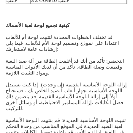
2/3/4/6/8/10 لاعب
لاعب
حول بنا
كيفية تجميع لوحة لعبة الأسماك
جولة في المعمل
قد تختلف الخطوات المحددة لتثبيت لوحة أم للألعاب
اعتمادا على نموذج وتصميم لوحة الأم للألعاب. فيما يلي
إرشادات عامة لاستعارتك:
ضبط الجودة
التحضير: تأكد من أنك قد أغلقت الطاقة من آلة صيد اللعبة
وقطعت وصلة الطاقة. تأكد من أن لديك الأدوات المناسبة
ومواد التثبيت اللازمة.
اتصل بنا
إزالة اللوحة الأساسية القديمة (إن وجدت): إذا كنت تستبدل
اللوحة الأساسية لجهاز ألعاب الصيد الخاص بك ، فستحتاج
طلب اقتباس
أولاً إلى إزالة اللوحة الأساسية القديمة. قد يتضمن ذلك
فصل الكابلات ،إزالة المسامير الاحتياطية، أو وسائل أخرى
للتركيب.
فتحة لعبة المجلس
تثبيت اللوحة الأساسية الجديدة: قم بتثبيت اللوحة الأساسية
لعبة الصيد الجديدة في الموقع المناسب من وحدة التحكم
لوحة لعبة السمك
في اللعبة. إذا لزم الأمر، قم بإعادة توصيل الكابلات وتثبيت