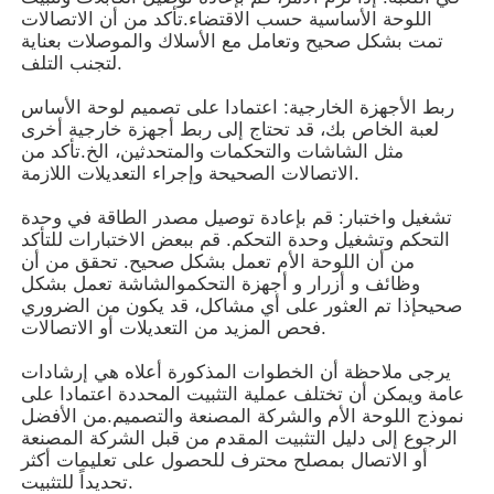
اللوحة الأساسية حسب الاقتضاء.تأكد من أن الاتصالات
تمت بشكل صحيح وتعامل مع الأسلاك والموصلات بعناية
خزانة ألعاب القمار
لتجنب التلف.
ربط الأجهزة الخارجية: اعتمادا على تصميم لوحة الأساس
طاولة لعبة الأسماك
لعبة الخاص بك، قد تحتاج إلى ربط أجهزة خارجية أخرى
مثل الشاشات والتحكمات والمتحدثين، الخ.تأكد من
الاتصالات الصحيحة وإجراء التعديلات اللازمة.
برامج الألعاب عبر الإنترنت
تشغيل واختبار: قم بإعادة توصيل مصدر الطاقة في وحدة
التحكم وتشغيل وحدة التحكم. قم ببعض الاختبارات للتأكد
من أن اللوحة الأم تعمل بشكل صحيح. تحقق من أن
أجزاء ألعاب السلوت
وظائف و أزرار و أجهزة التحكموالشاشة تعمل بشكل
صحيحإذا تم العثور على أي مشاكل، قد يكون من الضروري
فحص المزيد من التعديلات أو الاتصالات.
أجزاء الأسماك
يرجى ملاحظة أن الخطوات المذكورة أعلاه هي إرشادات
عامة ويمكن أن تختلف عملية التثبيت المحددة اعتمادا على
شاشة آلة اللعبة
نموذج اللوحة الأم والشركة المصنعة والتصميم.من الأفضل
الرجوع إلى دليل التثبيت المقدم من قبل الشركة المصنعة
أو الاتصال بمصلح محترف للحصول على تعليمات أكثر
تحديداً للتثبيت.