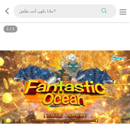
1
/
1