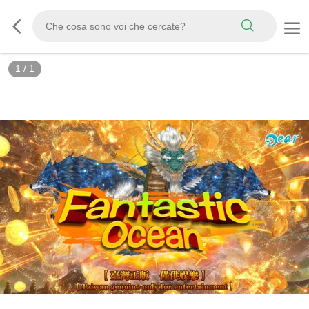
1
/
1