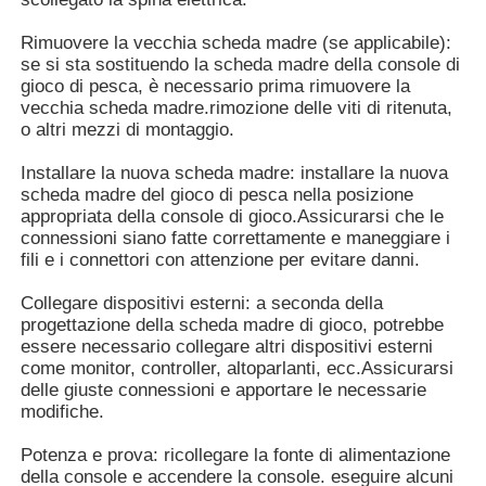
Rimuovere la vecchia scheda madre (se applicabile):
Gabinetto per giochi di slot
se si sta sostituendo la scheda madre della console di
gioco di pesca, è necessario prima rimuovere la
vecchia scheda madre.rimozione delle viti di ritenuta,
tavola del gioco del pesce
o altri mezzi di montaggio.
Installare la nuova scheda madre: installare la nuova
scheda madre del gioco di pesca nella posizione
Software per giochi online
appropriata della console di gioco.Assicurarsi che le
connessioni siano fatte correttamente e maneggiare i
fili e i connettori con attenzione per evitare danni.
Parti di giochi di slot
Collegare dispositivi esterni: a seconda della
progettazione della scheda madre di gioco, potrebbe
Parti di pesci da gioco
essere necessario collegare altri dispositivi esterni
come monitor, controller, altoparlanti, ecc.Assicurarsi
delle giuste connessioni e apportare le necessarie
Lo schermo della macchina da gioco
modifiche.
Potenza e prova: ricollegare la fonte di alimentazione
della console e accendere la console. eseguire alcuni