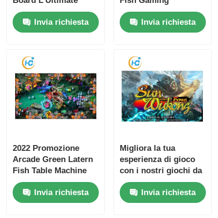
Board L'Ultimate
Fish Gaming
Gaming Upgrade per
Hardware Software
Invia richiesta
Invia richiesta
8 Anni
Fish Table Coin
Operated Game
2022 Promozione
Migliora la tua
Arcade Green Latern
esperienza di gioco
Fish Table Machine
con i nostri giochi da
Game Kit per Fish
tavolo di tiro con
Invia richiesta
Invia richiesta
Hunter Skill Games
pesci personalizzabili