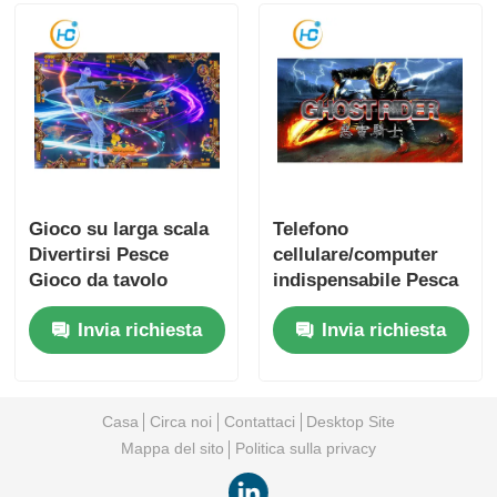
Gioco su larga scala
Telefono
Divertirsi Pesce
cellulare/computer
Gioco da tavolo
indispensabile Pesca
Motore di moneta per
Tavolo Moneta Pesca
Invia richiesta
Invia richiesta
l' eccitazione senza
Macchina di gioco per
sosta
il divertimento non
stop
Casa
Circa noi
Contattaci
Desktop Site
Mappa del sito
Politica sulla privacy