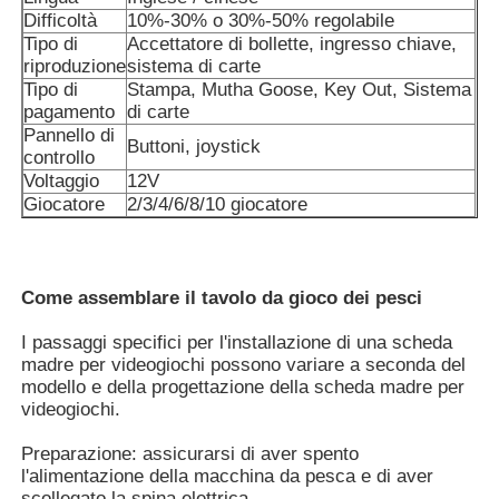
Difficoltà
10%-30% o 30%-50% regolabile
Tipo di
Accettatore di bollette, ingresso chiave,
Chi siamo
riproduzione
sistema di carte
Tipo di
Stampa, Mutha Goose, Key Out, Sistema
pagamento
di carte
Pannello di
Fatory Tour
Buttoni, joystick
controllo
Voltaggio
12V
Giocatore
2/3/4/6/8/10 giocatore
Controllo di qualità
Contattaci
Come assemblare il tavolo da gioco dei pesci
I passaggi specifici per l'installazione di una scheda
Richiedere un preventivo
madre per videogiochi possono variare a seconda del
modello e della progettazione della scheda madre per
videogiochi.
bordo del gioco della scanalatura
Preparazione: assicurarsi di aver spento
l'alimentazione della macchina da pesca e di aver
Tavola da gioco per pesci
scollegato la spina elettrica.