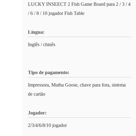
LUCKY INSEECT 2 Fish Game Board para 2 / 3 / 4
/ 6 / 8 / 10 jogador Fish Table
Língua:
Inglês / chinês
Tipo de pagamento:
Impressora, Mutha Goose, chave para fora, sistema
de cartão
Jogador:
2/3/4/6/8/10 jogador