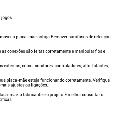
 jogos.
 remover a placa-mãe antiga.Remover parafusos de retenção,
e as conexões são feitas corretamente e manipular fios e
s externos, como monitores, controladores, alto-falantes,
 sua placa-mãe esteja funcionando corretamente. Verifique
mais ajustes ou ligações.
aca-mãe, o fabricante e o projeto.É melhor consultar o
íficas.