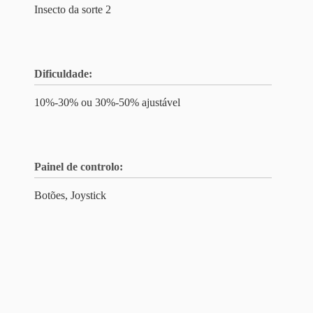
Insecto da sorte 2
Dificuldade:
10%-30% ou 30%-50% ajustável
Painel de controlo:
Botões, Joystick