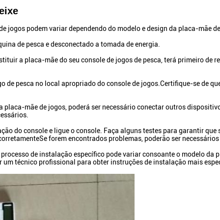
eixe
 de jogos podem variar dependendo do modelo e design da placa-mãe de
áquina de pesca e desconectado a tomada de energia.
bstituir a placa-mãe do seu console de jogos de pesca, terá primeiro de
o de pesca no local apropriado do console de jogos.Certifique-se de qu
 placa-mãe de jogos, poderá ser necessário conectar outros dispositivo
essários.
ção do console e ligue o console. Faça alguns testes para garantir que
r corretamenteSe forem encontrados problemas, poderão ser necessários 
 processo de instalação específico pode variar consoante o modelo da pl
 um técnico profissional para obter instruções de instalação mais espec