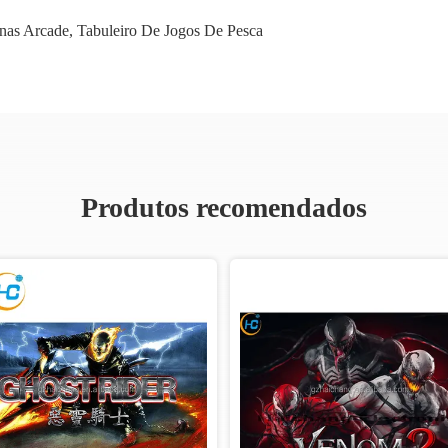
nas Arcade
,
Tabuleiro De Jogos De Pesca
Produtos recomendados