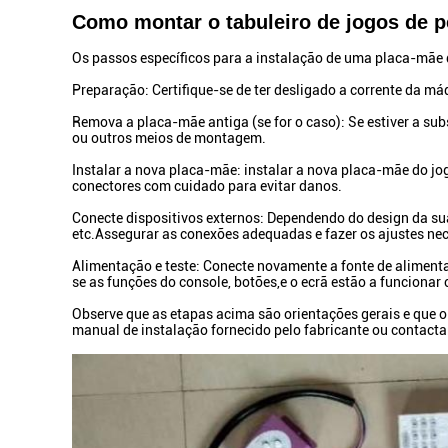
Como montar o tabuleiro de jogos de p
Os passos específicos para a instalação de uma placa-mãe
Preparação: Certifique-se de ter desligado a corrente da m
Remova a placa-mãe antiga (se for o caso): Se estiver a su
ou outros meios de montagem.
Instalar a nova placa-mãe: instalar a nova placa-mãe do jog
conectores com cuidado para evitar danos.
Conecte dispositivos externos: Dependendo do design da sua
etc.Assegurar as conexões adequadas e fazer os ajustes nec
Alimentação e teste: Conecte novamente a fonte de alimenta
se as funções do console, botões,e o ecrã estão a funciona
Observe que as etapas acima são orientações gerais e que o
manual de instalação fornecido pelo fabricante ou contactar