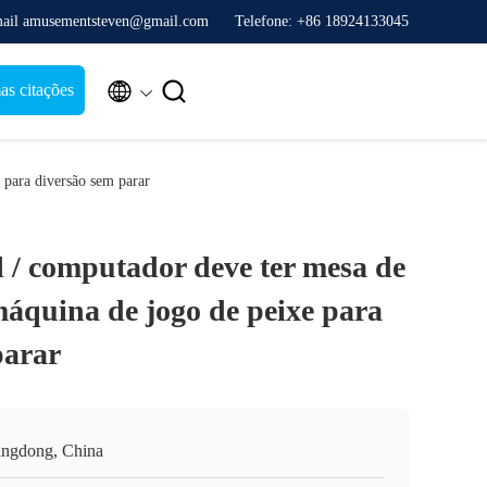
ail amusementsteven@gmail.com
Telefone: +86 18924133045


s citações
 para diversão sem parar
l / computador deve ter mesa de
áquina de jogo de peixe para
parar
ngdong, China