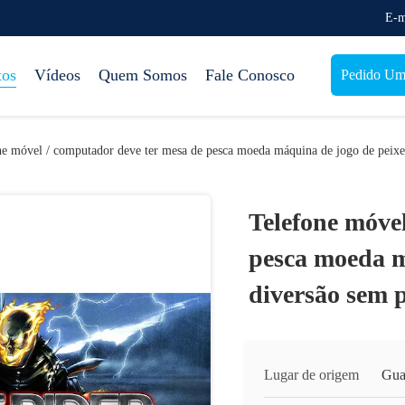
E-m
tos
Vídeos
Quem Somos
Fale Conosco
Pedido Uma
ne móvel / computador deve ter mesa de pesca moeda máquina de jogo de peixe
Telefone móve
pesca moeda m
diversão sem 
Lugar de origem
Gua