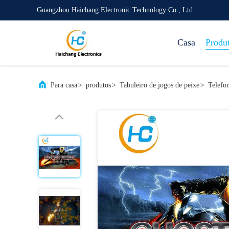
Guangzhou Haichang Electronic Technology Co., Ltd.
Casa
Produ
Para casa
>
produtos
>
Tabuleiro de jogos de peixe
>
Telefo