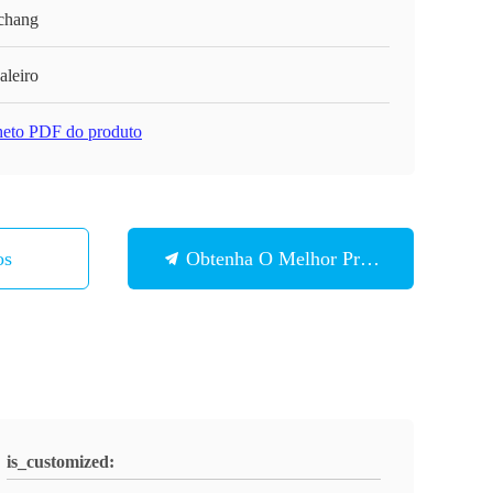
chang
aleiro
heto PDF do produto
os
Obtenha O Melhor Preço
is_customized: