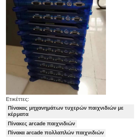
Ετικέττες:
Πίνακας μηχανημάτων τυχερών παιχνιδιών με
κέρματα
Πίνακες arcade παιχνιδιών
Πίνακα arcade πολλαπλών παιχνιδιών