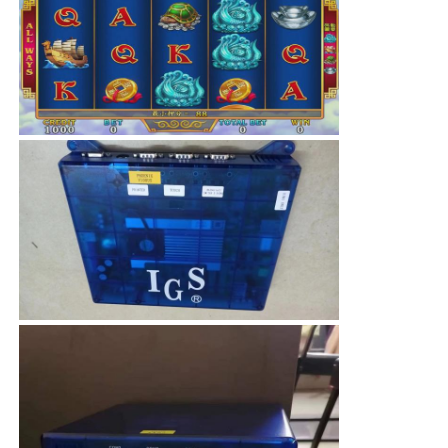
Υπουργείο Παιχνιδιών
πίνακας παιχνιδιών ψαριών
Λογισμικό παιχνιδιών σε απευθείας σύνδεση
Τμήματα παιχνιδιών κουλοχέρηδων
Μέρη ψαριών
Εικόνα μηχανής παιχνιδιού