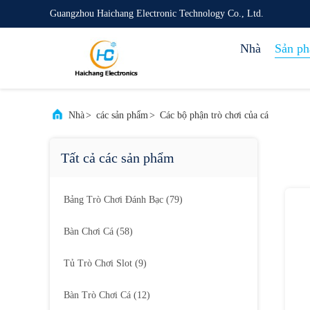
Guangzhou Haichang Electronic Technology Co., Ltd.
Nhà
Sản p
Nhà
>
các sản phẩm
>
Các bộ phận trò chơi của cá
Tất cả các sản phẩm
Bảng Trò Chơi Đánh Bạc
(79)
Bàn Chơi Cá
(58)
Tủ Trò Chơi Slot
(9)
Bàn Trò Chơi Cá
(12)