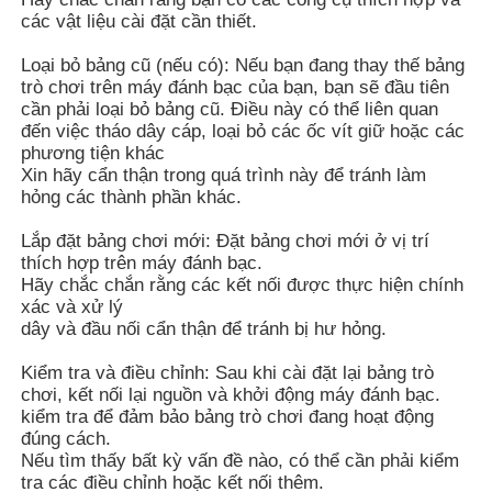
các vật liệu cài đặt cần thiết.
Tủ trò chơi slot
Loại bỏ bảng cũ (nếu có): Nếu bạn đang thay thế bảng
trò chơi trên máy đánh bạc của bạn, bạn sẽ đầu tiên
cần phải loại bỏ bảng cũ. Điều này có thể liên quan
bàn trò chơi cá
đến việc tháo dây cáp, loại bỏ các ốc vít giữ hoặc các
phương tiện khác
Xin hãy cẩn thận trong quá trình này để tránh làm
hỏng các thành phần khác.
Phần mềm trò chơi trực tuyến
Lắp đặt bảng chơi mới: Đặt bảng chơi mới ở vị trí
thích hợp trên máy đánh bạc.
Các bộ phận trò chơi khe
Hãy chắc chắn rằng các kết nối được thực hiện chính
xác và xử lý
dây và đầu nối cẩn thận để tránh bị hư hỏng.
Các bộ phận trò chơi của cá
Kiểm tra và điều chỉnh: Sau khi cài đặt lại bảng trò
chơi, kết nối lại nguồn và khởi động máy đánh bạc.
Màn hình máy chơi trò chơi
kiểm tra để đảm bảo bảng trò chơi đang hoạt động
đúng cách.
Nếu tìm thấy bất kỳ vấn đề nào, có thể cần phải kiểm
tra các điều chỉnh hoặc kết nối thêm.