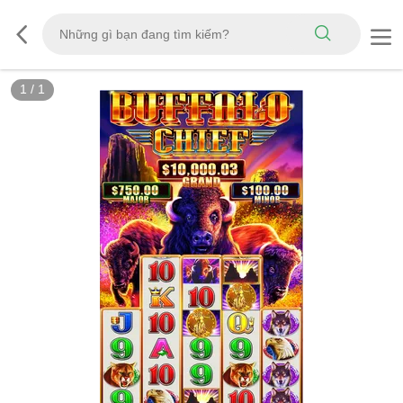
1
/
1