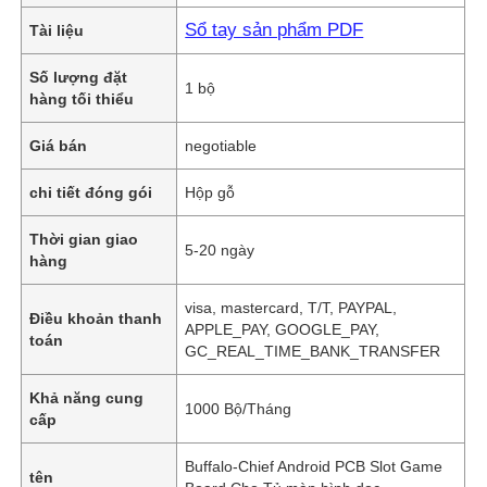
Sổ tay sản phẩm PDF
Tài liệu
Số lượng đặt
1 bộ
hàng tối thiểu
Giá bán
negotiable
chi tiết đóng gói
Hộp gỗ
Thời gian giao
5-20 ngày
hàng
visa, mastercard, T/T, PAYPAL,
Điều khoản thanh
APPLE_PAY, GOOGLE_PAY,
toán
GC_REAL_TIME_BANK_TRANSFER
Khả năng cung
1000 Bộ/Tháng
cấp
Buffalo-Chief Android PCB Slot Game
tên