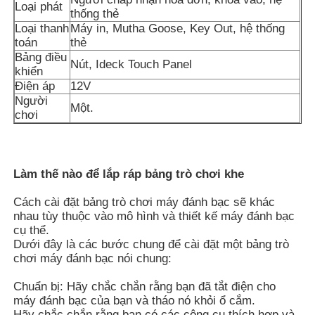
Loại phát
thống thẻ
Loại thanh
Máy in, Mutha Goose, Key Out, hệ thống
Về chúng tôi
toán
thẻ
Bảng điều
Nút, Ideck Touch Panel
khiển
Tham quan nhà máy
Điện áp
12V
Người
Một.
chơi
Kiểm soát chất lượng
Làm thế nào để lắp ráp bảng trò chơi khe
Liên hệ chúng tôi
Cách cài đặt bảng trò chơi máy đánh bạc sẽ khác
nhau tùy thuộc vào mô hình và thiết kế máy đánh bạc
Yêu cầu báo giá
cụ thể.
Dưới đây là các bước chung để cài đặt một bảng trò
chơi máy đánh bạc nói chung:
bảng trò chơi đánh bạc
Chuẩn bị: Hãy chắc chắn rằng bạn đã tắt điện cho
máy đánh bạc của bạn và tháo nó khỏi ổ cắm.
Bàn chơi cá
Hãy chắc chắn rằng bạn có các công cụ thích hợp và