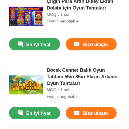
Çılgın Para Altın Dikey Ekran
Dolabı için Oyun Tahtaları
MOQ：1 set
Fiyat：negotiable
En iyi fiyat
Bize ulaşın
Böcek Cennet Balık Oyun
Tahtası 55in 86in Ekran Arkade
Oyun Tahtaları
MOQ：1 set
Fiyat：negotiable
En iyi fiyat
Bize ulaşın