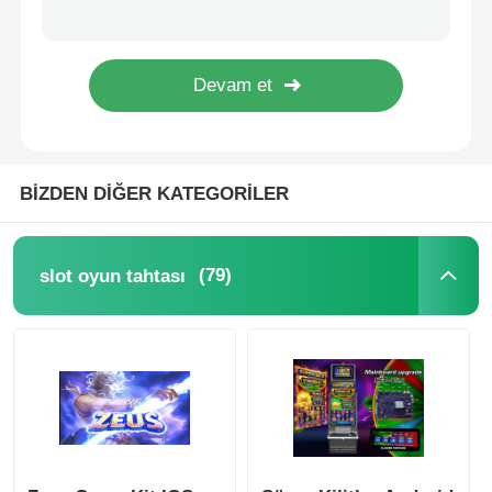
GOLDEN MASTER tabanlı çoklu oyun tahtası 3 in 1 slot makinesi tahtası
Slot Oyunu Dolabı
HIGH ROLLER CLUB Temelli Casino Oyunları 3 In 1 Slot Makine Taburları
PHOENIX Arcade Multi Game Board 5 In 1 Balıkçılık Oyun Tahtası 12V
POWER FORCE tabanlı Arcade Makinesi Oyun Tahtaları 5in1 Slot Makinesi Tahtaları
balık oyun masası
BİZDEN DİĞER KATEGORİLER
Çevrimiçi Oyun Yazılımı
Slot Oyunu Parçaları
(79)
slot oyun tahtası
Balık avı parçaları
Oyun Makinesi Ekranı