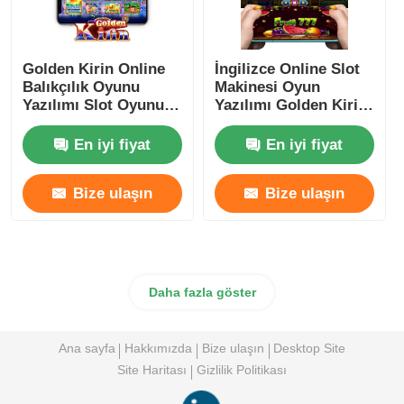
Golden Kirin Online
İngilizce Online Slot
Balıkçılık Oyunu
Makinesi Oyun
Yazılımı Slot Oyunu
Yazılımı Golden Kirin
Yazılımı Uygulama
Online Oyun Yazılımı
Dağıtımcı Ajanı
En iyi fiyat
En iyi fiyat
Bize ulaşın
Bize ulaşın
Daha fazla göster
Ana sayfa
Hakkımızda
Bize ulaşın
Desktop Site
Site Haritası
Gizlilik Politikası