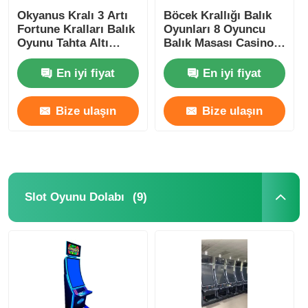
Okyanus Kralı 3 Artı
Böcek Krallığı Balık
Fortune Kralları Balık
Oyunları 8 Oyuncu
Oyunu Tahta Altı
Balık Masası Casino
Oyuncu Balık Masası
Oyunları
En iyi fiyat
En iyi fiyat
Bize ulaşın
Bize ulaşın
(9)
Slot Oyunu Dolabı