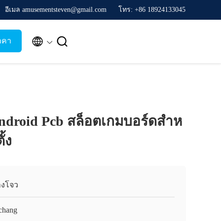
อีเมล amusementsteven@gmail.com
โทร: +86 18924133045


าคา
ndroid Pcb สล็อตเกมบอร์ดสําห
้ง
างโจว
chang