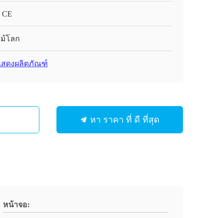
 CE
ม้โลก
สดงผลิตภัณฑ์
หา ราคา ที่ ดี ที่สุด
หน้าจอ: