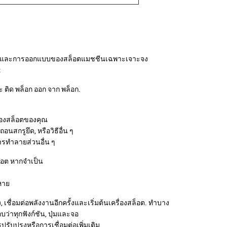
ับรุ่นและการออกแบบของสล็อตแมชชีนเฉพาะเจาะจง
:
ละ ติด พล็อก ออก จาก พล็อก.
่องสล็อตของคุณ
นสกรูยึด, หรือวิธีอื่น ๆ
รทําลายส่วนอื่น ๆ
็อต หากจําเป็น
หาย
ชื่อมต่อพลังงานอีกครั้งและเริ่มต้นเครื่องสล็อต. ทําบาง
ว่าทุกฟังก์ชัน, ปุ่มและจอ
บปรุงหรือการเชื่อมต่อเพิ่มเติม