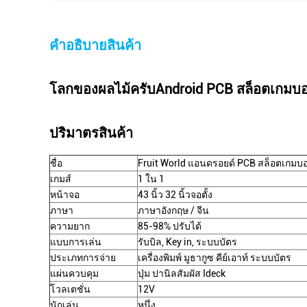
คําอธิบายสินค้า
โลกของผลไม้
ครับ
Android PCB สล็อตเกมบอ
ปริมาตรสินค้า
ชื่อ
Fruit World แอนดรอยด์ PCB สล็อตเกมบอ
เกมส์
1 ใน 1
หน้าจอ
43 นิ้ว 32 นิ้วจอตั้ง
ภาษา
ภาษาอังกฤษ / จีน
ความยาก
85-98% ปรับได้
แบบการเล่น
รับบิล, Key in, ระบบบัตร
ประเภทการจ่าย
เครื่องพิมพ์ มูธากูซ คีย์เอาท์ ระบบบัตร
แผ่นควบคุม
ปุ่ม ปานิลสัมผัส Ideck
โวลเตชั่น
12V
นักเล่น
หนึ่ง