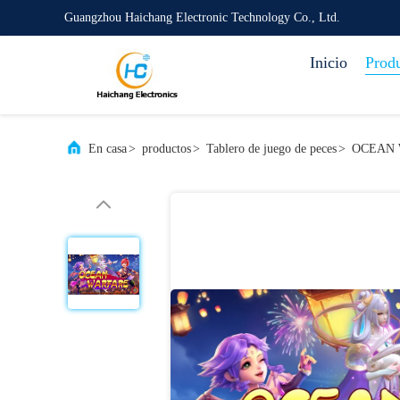
Guangzhou Haichang Electronic Technology Co., Ltd.
Inicio
Prod
En casa
>
productos
>
Tablero de juego de peces
>
OCEAN WAR