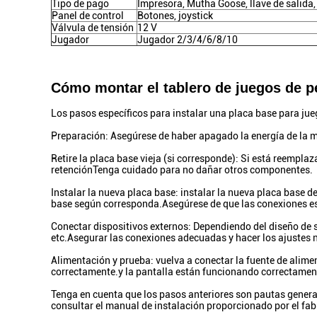
Tipo de pago
Impresora, Mutha Goose, llave de salida,
Panel de control
Botones, joystick
Válvula de tensión
12 V
Jugador
Jugador 2/3/4/6/8/10
Cómo montar el tablero de juegos de p
Los pasos específicos para instalar una placa base para jue
Preparación: Asegúrese de haber apagado la energía de la m
Retire la placa base vieja (si corresponde): Si está reemplaz
retenciónTenga cuidado para no dañar otros componentes.
Instalar la nueva placa base: instalar la nueva placa base d
base según corresponda.Asegúrese de que las conexiones es
Conectar dispositivos externos: Dependiendo del diseño de s
etc.Asegurar las conexiones adecuadas y hacer los ajustes 
Alimentación y prueba: vuelva a conectar la fuente de alime
correctamente.y la pantalla están funcionando correctament
Tenga en cuenta que los pasos anteriores son pautas generale
consultar el manual de instalación proporcionado por el fab