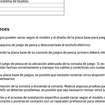
 sistema de tarjetas
eces
gos pueden variar según el modelo y el diseño de la placa base para jue
áquina de juego de pesca y desconectado el enchufe eléctrico.
ando la placa base de su consola de juegos de pesca, primero deberá retir
el juego de pesca en la ubicación adecuada de la consola de juego. Si es 
tán hechas correctamente y manejar los cables y conectores con cuidad
u placa base de juegos, es posible que necesite conectar otros disposit
necesarios.
ntación de la consola y encienda la consola. Realice algunas pruebas p
eSi se detectan problemas, es posible que sea necesario revisar otros a
s y el proceso de instalación específico puede variar según el modelo de 
ricante o ponerse en contacto con un reparador profesional para obtener