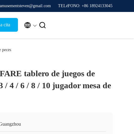
o amusementsteven@gmail.com
TELéFONO: +86 18924133045


a cita
e peces
E tablero de juegos de
3 / 4 / 6 / 8 / 10 jugador mesa de
Guangzhou