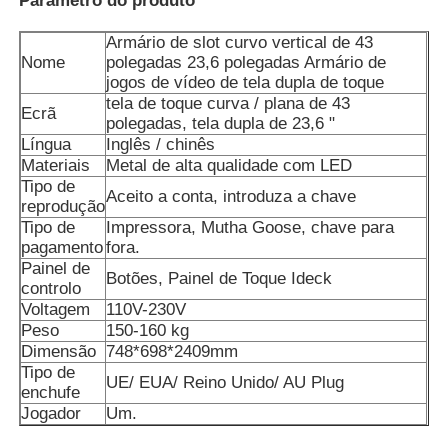
Parâmetro do produto
Armário de slot curvo vertical de 43
Quem Somos
Nome
polegadas 23,6 polegadas Armário de
jogos de vídeo de tela dupla de toque
tela de toque curva / plana de 43
Ecrã
Fábrica
polegadas, tela dupla de 23,6 "
Língua
Inglês / chinês
Materiais
Metal de alta qualidade com LED
Controle de Qualidade
Tipo de
Aceito a conta, introduza a chave
reprodução
Tipo de
Impressora, Mutha Goose, chave para
pagamento
fora.
Fale Conosco
Painel de
Botões, Painel de Toque Ideck
controlo
Voltagem
110V-230V
Pedir um orçamento
Peso
150-160 kg
Dimensão
748*698*2409mm
Tipo de
placa do jogo do entalhe
UE/ EUA/ Reino Unido/ AU Plug
enchufe
Jogador
Um.
Tabuleiro de jogos de peixe