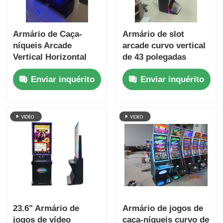
Armário de Caça-
Armário de slot
níqueis Arcade
arcade curvo vertical
Vertical Horizontal
de 43 polegadas
Armário de Jogos de
Armário de jogos de
Enviar inquérito
Enviar inquérito
Vídeo de 43
vídeo com tela
polegadas
sensível ao toque
23.6" Armário de
Armário de jogos de
jogos de vídeo
caça-níqueis curvo de