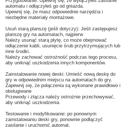
Przygotowanie: Upewnij się, że wyłączyłeś zasilanie
automatu i odłączyłeś go od gniazda.
Upewnij się, że masz odpowiednie narzędzia i
Szafka na gry slotowe
niezbędne materiały montażowe.
Usuń starą planszę (jeśli dotyczy): Jeśli zastępujesz
stół do gry w ryby
planszę gry na automatach, najpierw
Należy usunąć starą płytę, co może obejmować
odłączenie kabli, usunięcie śrub przytrzymujących lub
Oprogramowanie do gier online
inne środki.
Należy zachować ostrożność podczas tego procesu,
aby uniknąć uszkodzenia innych komponentów.
Części gier automatycznych
Zainstalowanie nowej deski: Umieść nową deskę do
gry w odpowiednim miejscu na automatach do gry.
Zapewnij się, że połączenia są wykonane prawidłowo i
Części rybołówstwa
obsługiwane
Przewody i złącza należy ostrożnie przechowywać,
aby uniknąć uszkodzenia.
Ekran maszyny gry
Testowanie i modyfikowanie: po ponownym
zainstalowaniu deski gry, ponownie podłączyć
zasilanie i uruchomić automat.