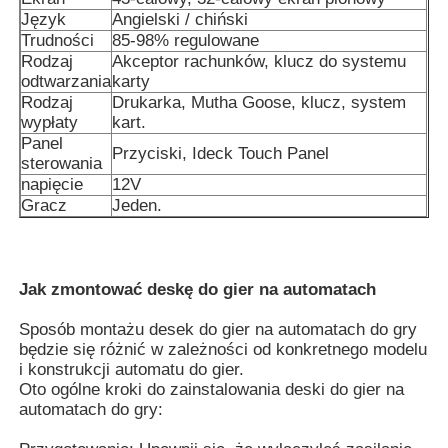
Język
Angielski / chiński
Trudności
85-98% regulowane
O nas
Rodzaj
Akceptor rachunków, klucz do systemu
odtwarzania
karty
Rodzaj
Drukarka, Mutha Goose, klucz, system
Wycieczka po fabryce
wypłaty
kart.
Panel
Przyciski, Ideck Touch Panel
sterowania
napięcie
12V
Kontrola jakości
Gracz
Jeden.
Skontaktuj się z nami
Jak zmontować deskę do gier na automatach
Poprosić o wycenę
Sposób montażu desek do gier na automatach do gry
będzie się różnić w zależności od konkretnego modelu
i konstrukcji automatu do gier.
plansza do gry w automaty
Oto ogólne kroki do zainstalowania deski do gier na
automatach do gry:
Plansza do gry w ryby