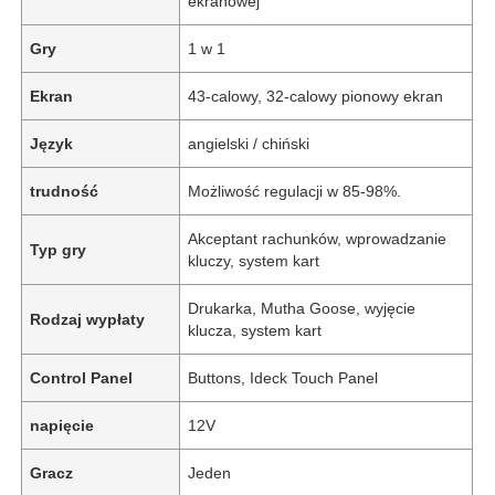
ekranowej
Gry
1 w 1
Ekran
43-calowy, 32-calowy pionowy ekran
Język
angielski / chiński
trudność
Możliwość regulacji w 85-98%.
Akceptant rachunków, wprowadzanie
Typ gry
kluczy, system kart
Drukarka, Mutha Goose, wyjęcie
Rodzaj wypłaty
klucza, system kart
Control Panel
Buttons, Ideck Touch Panel
napięcie
12V
Gracz
Jeden