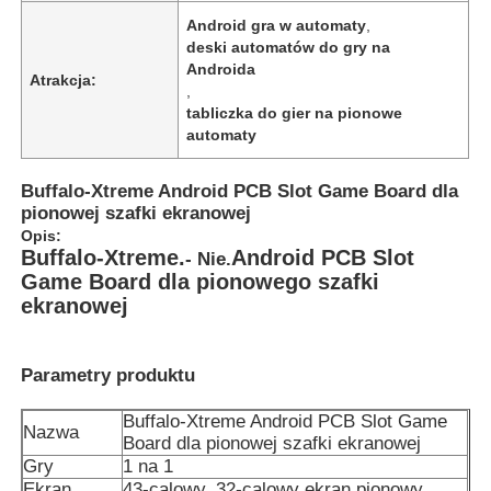
Android gra w automaty
,
deski automatów do gry na
Androida
Atrakcja:
,
tabliczka do gier na pionowe
automaty
Buffalo-Xtreme Android PCB Slot Game Board dla
pionowej szafki ekranowej
Opis:
Buffalo-Xtreme.
Android PCB Slot
- Nie.
Game Board dla pionowego szafki
ekranowej
Dom
Parametry produktu
Produkty
Buffalo-Xtreme Android PCB Slot Game
Nazwa
Board dla pionowej szafki ekranowej
Gry
1 na 1
Filmy
Ekran
43-calowy, 32-calowy ekran pionowy