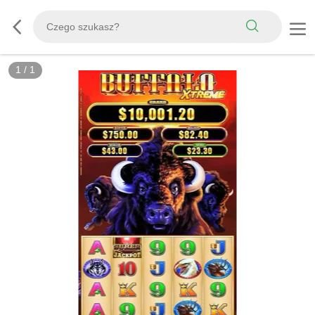
1
/
1