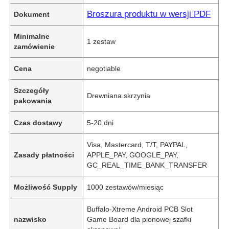
Broszura produktu w wersji PDF
Dokument
Minimalne
1 zestaw
zamówienie
Cena
negotiable
Szczegóły
Drewniana skrzynia
pakowania
Czas dostawy
5-20 dni
Visa, Mastercard, T/T, PAYPAL,
Zasady płatności
APPLE_PAY, GOOGLE_PAY,
GC_REAL_TIME_BANK_TRANSFER
Możliwość Supply
1000 zestawów/miesiąc
Buffalo-Xtreme Android PCB Slot
nazwisko
Game Board dla pionowej szafki