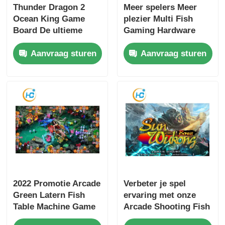
Thunder Dragon 2
Meer spelers Meer
Ocean King Game
plezier Multi Fish
Board De ultieme
Gaming Hardware
game upgrade voor 8
Software Fish Table
Aanvraag sturen
Aanvraag sturen
jarigen
Coin Operated Game
2022 Promotie Arcade
Verbeter je spel
Green Latern Fish
ervaring met onze
Table Machine Game
Arcade Shooting Fish
Kit voor Fish Hunter
Table Games