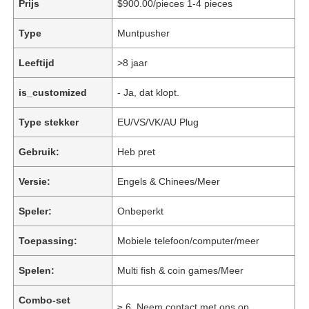
Prijs
$900.00/pieces 1-4 pieces
Type
Muntpusher
Leeftijd
>8 jaar
is_customized
- Ja, dat klopt.
Type stekker
EU/VS/VK/AU Plug
Gebruik:
Heb pret
Versie:
Engels & Chinees/Meer
Speler:
Onbeperkt
Toepassing:
Mobiele telefoon/computer/meer
Spelen:
Multi fish & coin games/Meer
Combo-set
≥ 6, Neem contact met ons op