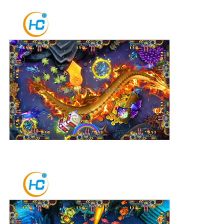
Over ons
Fabrieksreis
Kwaliteitscontrole
Contacteer ons
Vraag een offerte aan
de raad van het groefspel
Vis spelbord