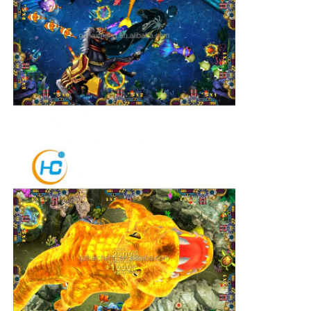
Spelkasten
de lijst van het vissenspel
Online spelsoftware
Slotspelonderdelen
Deeltjes van vis
Spelmachine scherm