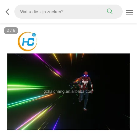
3
/
6