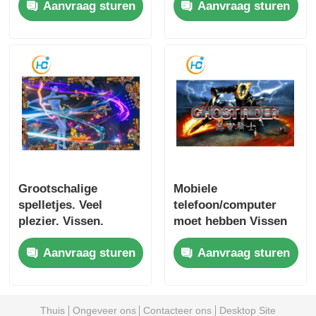
Aanvraag sturen
Aanvraag sturen
Skill Games
aanpasbaar
Grootschalige
Mobiele
spelletjes. Veel
telefoon/computer
plezier. Vissen.
moet hebben Vissen
Tafelspelletjes.
Tafelmunten Vissen
Aanvraag sturen
Aanvraag sturen
Spelmachine voor
non-stop plezier
Thuis
Ongeveer ons
Contacteer ons
Desktop Site