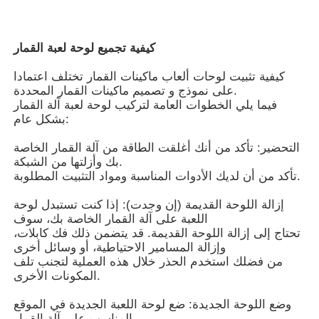
حول بنا
كيفية تجميع لوحة لعبة القمار
كيفية تثبيت لوحات ألعاب ماكينات القمار تختلف اعتمادا
جولة في المعمل
على نموذج و تصميم ماكينات القمار المحددة.
فيما يلي الخطوات العامة لتركيب لوحة لعبة آلة القمار
بشكل عام:
ضبط الجودة
التحضير: تأكد من أنك أغلقت الطاقة من آلة القمار الخاصة
بك وأزلتها من الشبكة.
تأكد من أن لديك الأدوات المناسبة ومواد التثبيت المطلوبة.
اتصل بنا
إزالة اللوحة القديمة (إن وجدت): إذا كنت تستبدل لوحة
اللعبة على آلة القمار الخاصة بك، سوف
طلب اقتباس
تحتاج إلى إزالة اللوحة القديمة. قد يتضمن ذلك فك كابلات،
وإزالة المسامير الاحتياطية، أو وسائل أخرى
من فضلك استخدم الحذر خلال هذه العملية لتجنب تلف
فتحة لعبة المجلس
المكونات الأخرى.
وضع اللوحة الجديدة: ضع لوحة اللعبة الجديدة في الموقع
لوحة لعبة السمك
المناسب على آلة القمار.