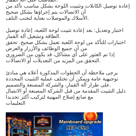
إعادة توصيل الكابلات وتثبيت اللوحة بشكل مناسب تأكد من
أن الاتصالات يتم إجراؤها بشكل صحيح
خزانة ألعاب القمار
الأسلاك والموصلات بعناية لتجنب التلف.
اختبار وتعديل: بعد إعادة تثبيت لوحة اللعبة، إعادة توصيل
طاولة لعبة الأسماك
الطاقة وتشغيل آلة القمار.
اختبارات للتأكد من لوحة اللعبة تعمل بشكل صحيح. تحقق
من أن جميع الوظائف والأزرار والعرض
إذا تم العثور على أي مشاكل، قد يكون من الضروري
برامج الألعاب عبر الإنترنت
التحقق من المزيد من التعديلات أو الاتصالات.
يرجى ملاحظة أن الخطوات المذكورة أعلاه هي مبادئ
أجزاء ألعاب السلوت
توجيهية عامة ويمكن أن تختلف عملية التثبيت المحددة
على طراز آلة القمار، والشركة المصنعة والتصميم.
دليل التثبيت المقدمة من قبل الشركة المصنعة أو الاتصال
أجزاء الأسماك
مع صانع إصلاح المهنية لتركيب أكثر تحديدا
التعليمات
شاشة آلة اللعبة