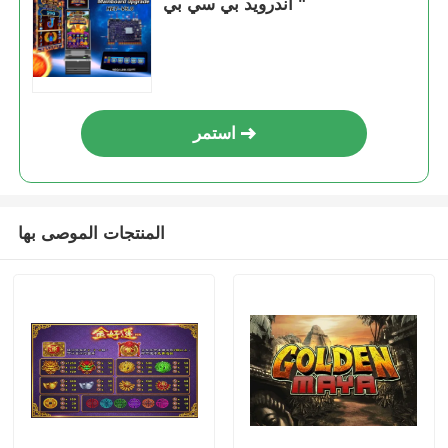
أندرويد بي سي بي "
استمر
المنتجات الموصى بها