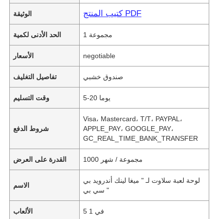
كتيب المنتج PDF
الوثيقة
1 مجموعة
الحد الأدنى لكمية
negotiable
الأسعار
صندوق خشبي
تفاصيل التغليف
5-20 يوما
وقت التسليم
Visa، Mastercard، T/T، PAYPAL،
APPLE_PAY، GOOGLE_PAY،
شروط الدفع
GC_REAL_TIME_BANK_TRANSFER
1000 مجموعة / شهر
القدرة على العرض
لوحة لعبة سلاوت لـ " ميغا لينك أندرويد بي
الاسم
سي بي "
5 في 1
الألعاب