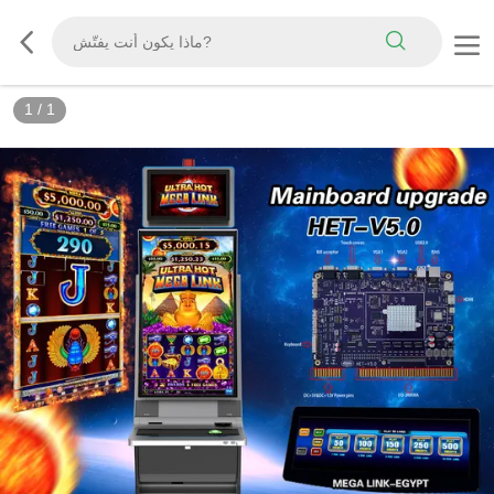
1
/
1