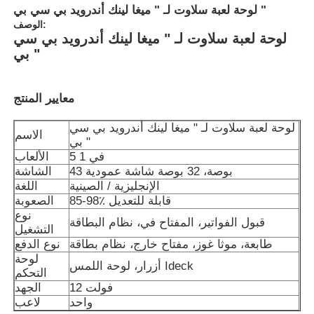
لوحة لعبة سلاوت لـ " ميغا لينك أندرويد بي سي بي "
الوصف:
لوحة لعبة سلاوت لـ " ميغا لينك أندرويد بي سي
بي "
معايير المنتج
لوحة لعبة سلاوت لـ " ميغا لينك أندرويد بي سي
الاسم
بي "
5 في 1
الألعاب
43 بوصة، 32 بوصة شاشة عمودية
الشاشة
الإنجليزية / الصينية
اللغة
85-98٪ قابلة للتعديل
الصعوبة
نوع
منزل
قبول الفواتير، المفتاح في، نظام البطاقة
التشغيل
طابعة، موثا غوز، مفتاح خارج، نظام بطاقة
نوع الدفع
لوحة
أزرار، لوحة اللمس Ideck
المنتجات
التحكم
12 فولت
الجهد
واحد
لاعب
أشرطة فيديو